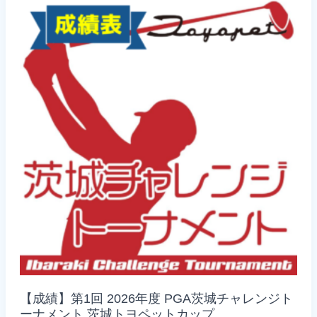
城
チ
ャ
レ
ン
ジ
ト
ー
ナ
メ
ン
ト
茨
城
ト
ヨ
ペ
ッ
ト
カ
ッ
プ
【4/27(月),2026】
【成績】第1回 2026年度 PGA茨城チャレンジト
ーナメント 茨城トヨペットカップ