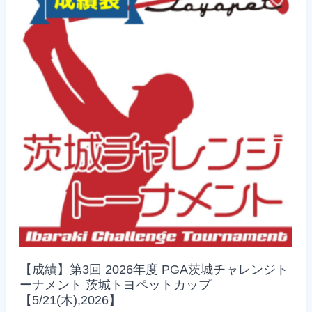
レ
ン
ジ
ト
ー
ナ
メ
ン
ト
茨
城
ト
ヨ
ペ
ッ
ト
カ
ッ
プ
【6/30(火),2026】
【成績】第3回 2026年度 PGA茨城チャレンジト
ーナメント 茨城トヨペットカップ
【5/21(木),2026】