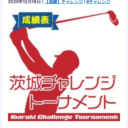
2025年12月18日
/
【成績】チャレンジ
/
#チャレンジ
ロ
ー
ク】
第
1〜
第
9
回
★2025
年
度
PGA
茨
城
チ
ャ
レ
ン
ジ
ト
ー
ナ
メ
ン
ト
茨
城
ト
ヨ
ペ
ッ
ト