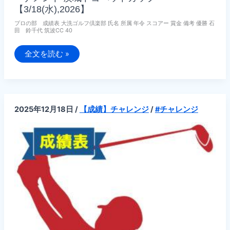
【3/18(水),2026】
プロの部 成績表 大洗ゴルフ倶楽部 氏名 所属 年令 スコアー 賞金 備考 優勝 石
田 鈴千代 筑波CC 40
【成
全文を読む »
績】
第
1
回
2026
年
度
2025年12月18日
/
【成績】チャレンジ
/
#チャレンジ
PGA
茨
城
チ
ャ
レ
ン
ジ
ト
ー
ナ
メ
ン
ト
茨
城
ト