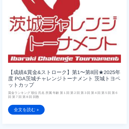
城
ト
ヨ
ペ
ッ
ト
カ
ッ
プ
【12/17(水),2025】
【成績&賞金&ストローク】第1〜第8回★2025年
度 PGA茨城チャレンジトーナメント 茨城トヨペ
ットカップ
賞金ランキング 順位 氏名 所属 年齢 第１回 第２回 第３回 第４回 第５回 第６
回 第７回 第８回 回数
【成
全文を読む »
績
&
賞
金