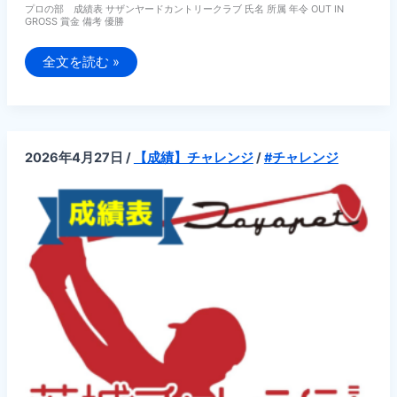
プロの部 成績表 サザンヤードカントリークラブ 氏名 所属 年令 OUT IN
GROSS 賞金 備考 優勝
【成
全文を読む »
績】
第
3
回
2026
年
度
2026年4月27日
/
【成績】チャレンジ
/
#チャレンジ
PGA
茨
城
チ
ャ
レ
ン
ジ
ト
ー
ナ
メ
ン
ト
茨
城
ト
ヨ
ペ
ッ