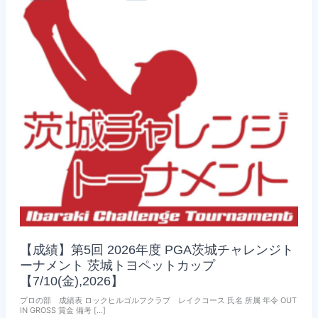
【成績】第5回 2026年度 PGA茨城チャレンジト
ーナメント 茨城トヨペットカップ
【7/10(金),2026】
プロの部 成績表 ロックヒルゴルフクラブ レイクコース 氏名 所属 年令 OUT
IN GROSS 賞金 備考 […]