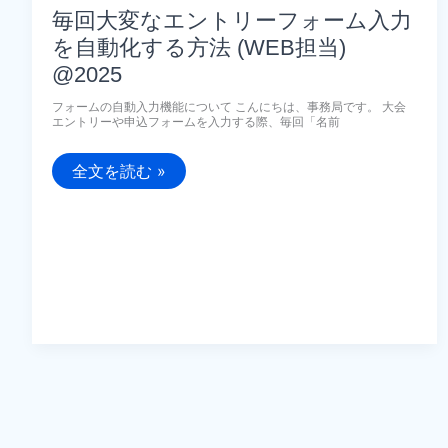
毎回大変なエントリーフォーム入力
を自動化する方法 (WEB担当)
@2025
フォームの自動入力機能について こんにちは、事務局です。 大会
エントリーや申込フォームを入力する際、毎回「名前
毎
全文を読む »
回
大
変
な
エ
ン
ト
リ
ー
フ
ォ
ー
ム
入
力
を
自