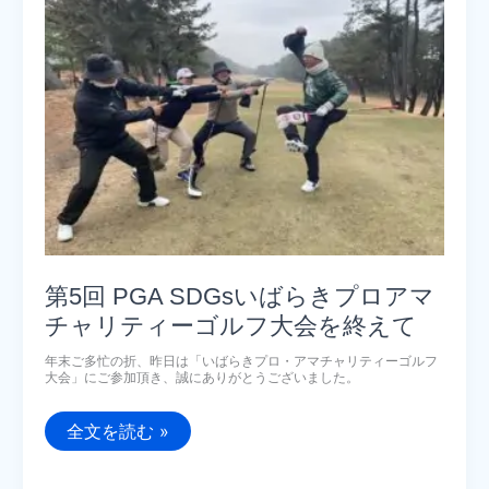
訪
問
し
て
参
り
ま
し
た。
第5回 PGA SDGsいばらきプロアマ
チャリティーゴルフ大会を終えて
年末ご多忙の折、昨日は「いばらきプロ・アマチャリティーゴルフ
大会」にご参加頂き、誠にありがとうございました。
第
全文を読む »
5
回
PGA