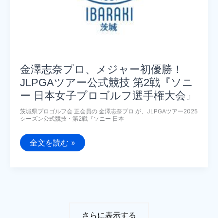
金澤志奈プロ、メジャー初優勝！
JLPGAツアー公式競技 第2戦『ソニ
ー 日本女子プロゴルフ選手権大会』
茨城県プロゴルフ会 正会員の 金澤志奈プロ が、JLPGAツアー2025
シーズン公式競技・第2戦『ソニー 日本
金
全文を読む »
澤
志
奈
プ
ロ、
メ
ジ
ャ
ー
さらに表示する