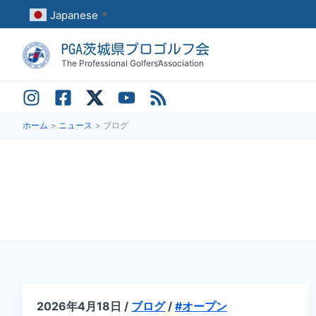
内
Japanese
▼
容
PGA茨城県プロゴルフ会
を
The Professional Golfers’Association
ス
キ
ッ
ホーム
ニュース
ブログ
プ
2026年4月18日
/
ブログ
/
#オープン