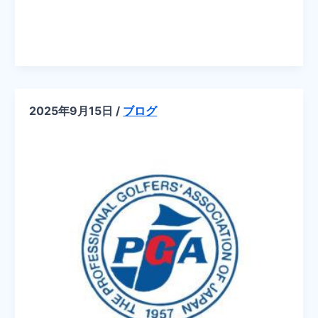
SDGs
い
ば
ら
き
プ
ロ
ア
マ
チ
2025年9月15日
/
ブログ
ャ
リ
テ
ィ
ー
ゴ
ル
フ
大
会
を
終
え
て