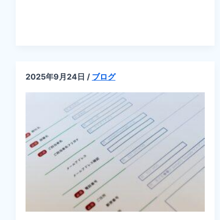
フ
会
2026
年
新
年
の
会
長
挨
2025年9月24日
/
ブログ
拶