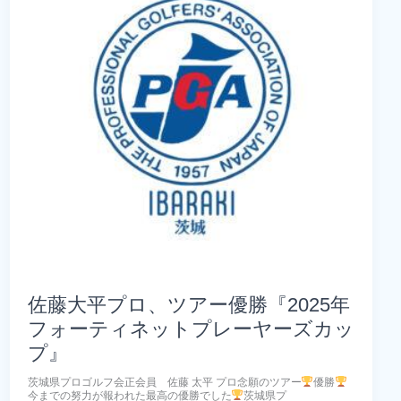
ロ・
ア
マ
チ
ャ
リ
テ
ィ
ー
ゴ
ル
フ
大
会
佐藤大平プロ、ツアー優勝『2025年
フォーティネットプレーヤーズカッ
プ』
茨城県プロゴルフ会正会員 佐藤 太平 プロ念願のツアー
優勝
今までの努力が報われた最高の優勝でした
茨城県プ