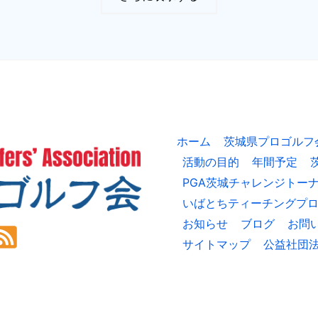
初
優
勝！
JLPGA
ツ
ア
ー
公
式
競
技
第
2
ホーム
茨城県プロゴルフ
戦
『ソ
活動の目的
年間予定
ニ
PGA茨城チャレンジトー
ー
日
いばとちティーチングプ
本
女
お知らせ
ブログ
お問
子
プ
サイトマップ
公益社団
ロ
ゴ
ル
フ
選
手