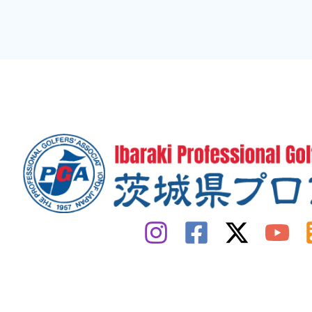
動
化
す
る
方
法
(WEB
担
当)
@2025