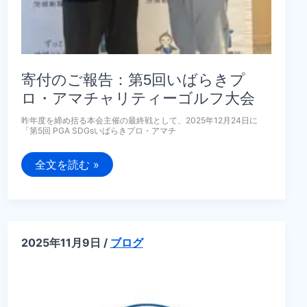
寄付のご報告：第5回いばらきプ
ロ・アマチャリティーゴルフ大会
昨年度を締め括る本会主催の最終戦として、2025年12月24日に
「第5回 PGA SDGsいばらきプロ・アマチ
寄
全文を読む »
付
の
ご
報
告：
第
5
2025年11月9日
/
ブログ
回
い
ば
ら
き
プ