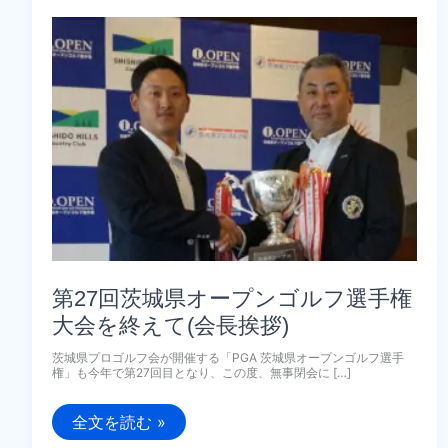
第27回茨城県オープンゴルフ選手権
大会を終えて(会長挨拶)
茨城県プロゴルフ会が開催する「PGA 茨城県オープンゴルフ選手
権」も今年で第27回目となり、この度、無事閉会に […]
第
全文を読む »
27