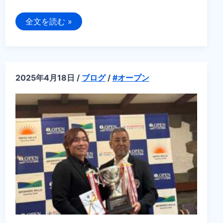
佐
全文を読む »
藤
大
平
プ
ロ、
ツ
ア
2025年4月18日
/
ブログ
/
#オープン
ー
優
勝
『2025
年
フ
ォ
ー
テ
ィ
ネ
ッ
ト
プ
レ
ー
ヤ
ー