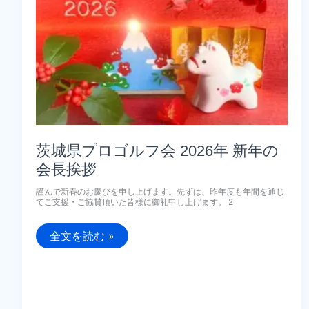
茨城県プロゴルフ会 2026年 新年の
会長挨拶
謹んで新春のお慶びを申し上げます。先ずは、昨年度も年間を通じ
てご支援・ご協賛頂いた皆様に御礼申し上げます。 2
茨
全文を読む »
城
県
プ
ロ
ゴ
ル