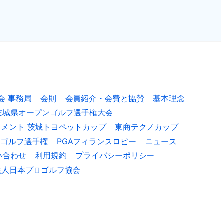
え
て
(会
長
挨
拶)
会 事務局
会則
会員紹介・会費と協賛
基本理念
茨城県オープンゴルフ選手権大会
ナメント 茨城トヨペットカップ
東商テクノカップ
ロゴルフ選手権
PGAフィランスロピー
ニュース
い合わせ
利用規約
プライバシーポリシー
法人日本プロゴルフ協会