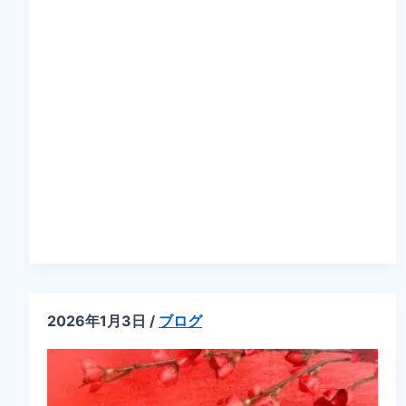
回
茨
城
県
オ
ー
プ
ン
ゴ
ル
フ
選
手
権
大
会
を
終
え
て
(会
長
2026年1月3日
/
ブログ
挨
拶)