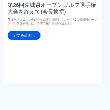
ズ
第26回茨城県オープンゴルフ選手権
カ
ッ
大会を終えて(会長挨拶)
プ』
茨城県プロゴルフ会が長年に渡り開催している「PGA 茨城県オープ
ンゴルフ選手権」は、今年で第26回目を迎えまし
第
全文を読む »
26
回
茨
城
県
オ
ー
プ
ン
ゴ
ル
フ
選
手
権
大
会
を
終