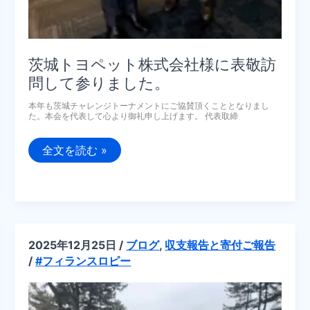
茨城トヨペット株式会社様に表敬訪
問して参りました。
本年も茨城チャレンジトーナメントにご協賛頂くこととなりまし
た。本会を代表して心より御礼申し上げます。 代表取締
茨
全文を読む »
城
ト
ヨ
ペ
ッ
ト
株
式
2025年12月25日
/
ブログ
,
収支報告と寄付ご報告
会
社
/
#フィランスロピー
様
に
表
敬