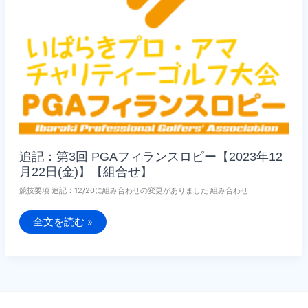
3
月
21
日
(火)】
【組
合
せ】
追記：第3回 PGAフィランスロピー【2023年12
月22日(金)】【組合せ】
競技要項 追記：12/20に組み合わせの変更がありました 組み合わせ
追
全文を読む »
記：
第
3
回
PGA
フ
ィ
ラ