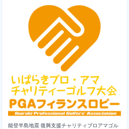
ア
マ
チ
ャ
リ
テ
ィ
ー
ゴ
ル
フ
大
会
【2024
年
12
月
24
日
(火)】
【組
合
せ】
能登半島地震 復興支援チャリティプロアマゴル