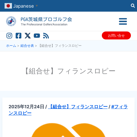
内
Japanese
▼
容
PGA茨城県プロゴルフ会
を
The Professional Golfers’Association
ス
お問い合せ
キ
ッ
ホーム
組合せ表
【組合せ】フィランスロピー
プ
【組合せ】フィランスロピー
2025年12月24日
/
【組合せ】フィランスロピー
/
#フィラ
ンスロピー