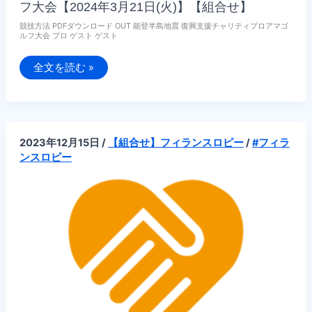
フ大会【2024年3月21日(火)】【組合せ】
競技方法 PDFダウンロード OUT 能登半島地震 復興支援チャリティプロアマゴ
ルフ大会 プロ ゲスト ゲスト
能
全文を読む »
登
半
島
地
震
復
興
2023年12月15日
/
【組合せ】フィランスロピー
/
#フィラ
支
援
ンスロピー
チ
ャ
リ
テ
ィ
プ
ロ
ア
マ
ゴ
ル
フ
大
会
【2024
年