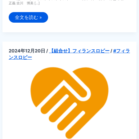
正義 吉川 博美 […]
【組
全文を読む »
合
せ】
第
5
回
PGA
SDGs
2024年12月20日
/
【組合せ】フィランスロピー
/
#フィラ
い
ば
ンスロピー
ら
き
プ
ロ・
ア
マ
チ
ャ
リ
テ
ィ
ー
ゴ
ル
フ
大
会
【2025
年