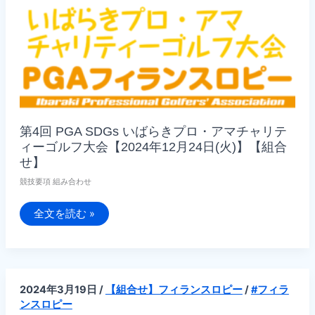
12
月
24
日
(木)】
第4回 PGA SDGs いばらきプロ・アマチャリテ
ィーゴルフ大会【2024年12月24日(火)】【組合
せ】
競技要項 組み合わせ
第
全文を読む »
4
回
PGA
SDGs
い
ば
ら
2024年3月19日
/
【組合せ】フィランスロピー
/
#フィラ
き
プ
ンスロピー
ロ・