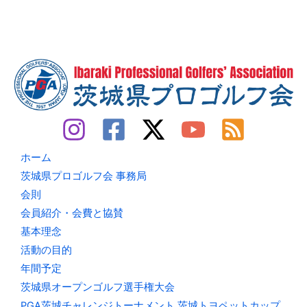
ン
ス
ロ
ピ
ー
【2023
年
12
月
22
日
(金)】
【組
合
せ】
ホーム
茨城県プロゴルフ会 事務局
会則
会員紹介・会費と協賛
基本理念
活動の目的
年間予定
茨城県オープンゴルフ選手権大会
PGA茨城チャレンジトーナメント 茨城トヨペットカップ