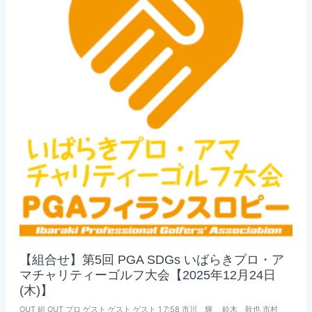
【組合せ】第5回 PGA SDGs いばらきプロ・ア
マチャリティーゴルフ大会【2025年12月24日
(木)】
OUT 組 OUT プロ ゲスト ゲスト ゲスト 1 7:58 市川 輝 鈴木 幹也 市村