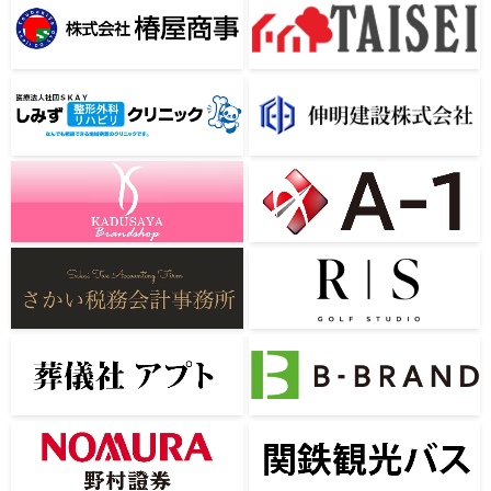
株式会社 椿屋商事
大成不動産 株式会社
しみず整形外科リハビリクリ
ニック
伸明建設株式会社
かづさや商事有限会社
株式会社A-1
リアルスイングゴルフスタジ
さかい税務会計事務所
オ
葬儀社アプト
有限会社馬場オフィス
野村證券
関鉄観光バス