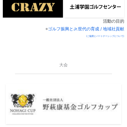
株式会社ニューアート・スポ
ーツ
土浦学園ゴルフセンター
活動の目的
※
ゴルフ振興とJr.世代の育成 / 地域社貢献
(ご協賛とパートナーシップについて)
大会
野萩カップ