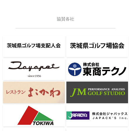
協賛各社
茨城県ゴルフ場支配人会
茨城県ゴルフ場協会
茨城トヨペット
株式会社東商テクノ
レストランよこかわ
JM-GOLF-STUDIO
TOKIWA
株式会社ジャパックス