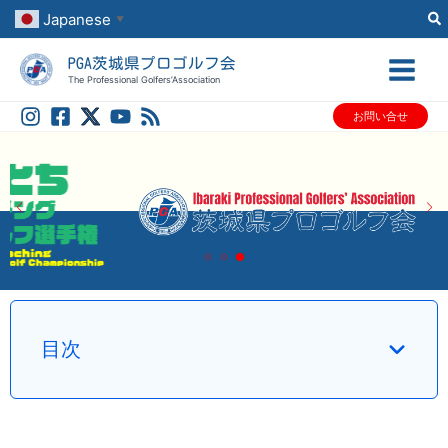
内
Japanese
▼
容
PGA茨城県プロゴルフ会
を
The Professional Golfers’Association
ス
お問い合せ
キ
茨城県プロゴルフ会は、日本プロゴルフ協会（PGA）会員
ッ
プ
目次