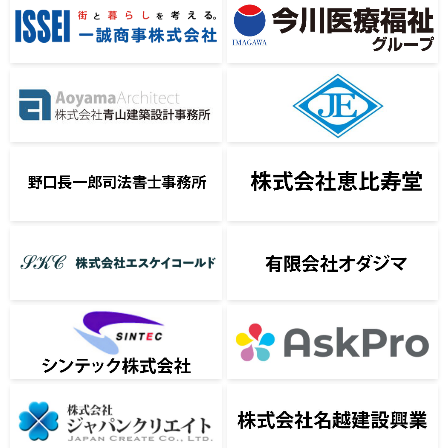
一誠商事株式会社
今川医療福祉グループ
常栄エンジニアリング株式会
株式会社青山建築計事務所
社
野口長一郎司法書士事務所
株式会社恵比寿堂
株式会社Ｓ．Ｐ．Ｇ．
有限会社オダジマ
シンテック株式会社
AskPro
株式会社ジャパンクリエイト
株式会社名越建設興業