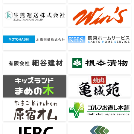
生熊運送株式会社
wins
本橋測量株式会社
関東ホームサービス
有限会社細谷建材
根本漬物
キッズランドまめの木
亀城苑
原宿オム
ゴルフお直し本舗