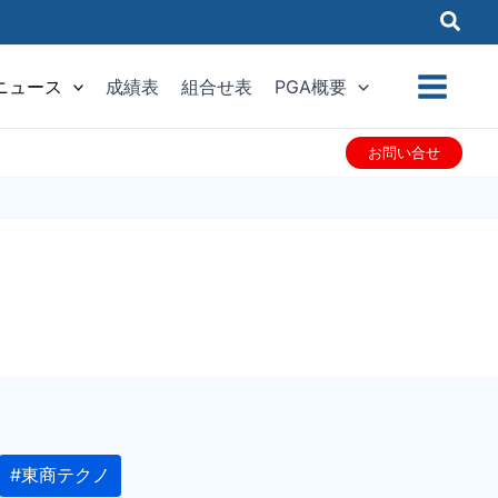
ニュース
成績表
組合せ表
PGA概要
お問い合せ
#東商テクノ