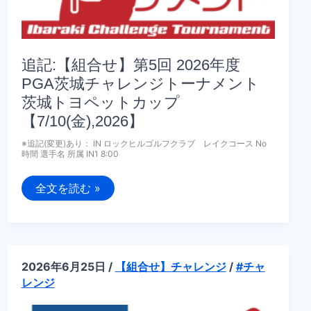
追記:【組合せ】第5回 2026年度
PGA茨城チャレンジトーナメント
茨城トヨペットカップ
【7/10(金),2026】
※追記(変更)あり： IN ロックヒルゴルフクラブ レイクコース No
時間 選手名 所属 IN1 8:00
追
全文を読む »
記:
【組
合
せ】
第
5
回
2026年6月25日
/
【組合せ】チャレンジ
/
#チャ
2026
レンジ
年
度
PGA