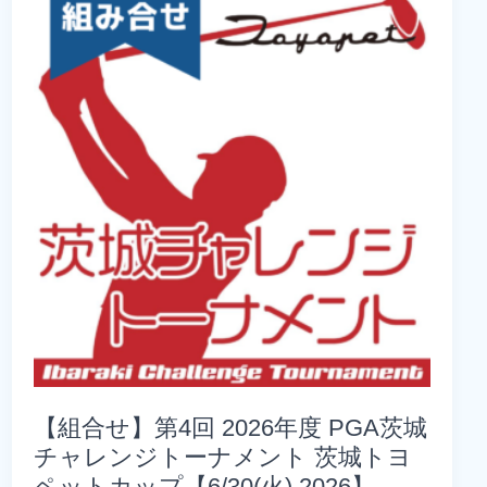
茨
城
チ
ャ
レ
ン
ジ
ト
ー
ナ
メ
ン
ト
茨
城
ト
ヨ
ペ
ッ
ト
カ
ッ
プ
【7/10(金),2026】
【組合せ】第4回 2026年度 PGA茨城
チャレンジトーナメント 茨城トヨ
ペットカップ【6/30(火),2026】