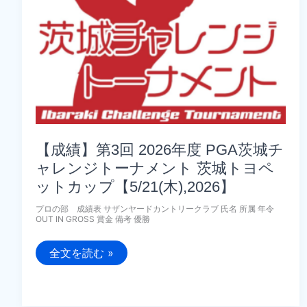
ト
茨
城
ト
ヨ
ペ
ッ
ト
カ
ッ
プ
の
お
知
【成績】第3回 2026年度 PGA茨城チ
ら
ャレンジトーナメント 茨城トヨペ
せ
ットカップ【5/21(木),2026】
プロの部 成績表 サザンヤードカントリークラブ 氏名 所属 年令
OUT IN GROSS 賞金 備考 優勝
【成
全文を読む »
績】
第
3
回