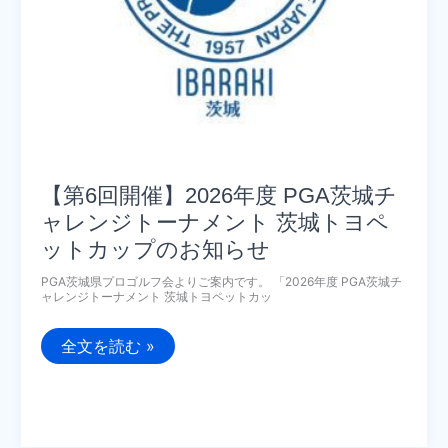
城
ト
ヨ
ペ
ッ
ト
カ
ッ
プ
【6/30(火),2026】
【第6回開催】2026年度 PGA茨城チ
ャレンジトーナメント 茨城トヨペ
ットカップのお知らせ
PGA茨城県プロゴルフ会よりご案内です。 「2026年度 PGA茨城チ
ャレンジトーナメント 茨城トヨペットカッ
【第
全文を読む »
6
回
開
催】
2026
年