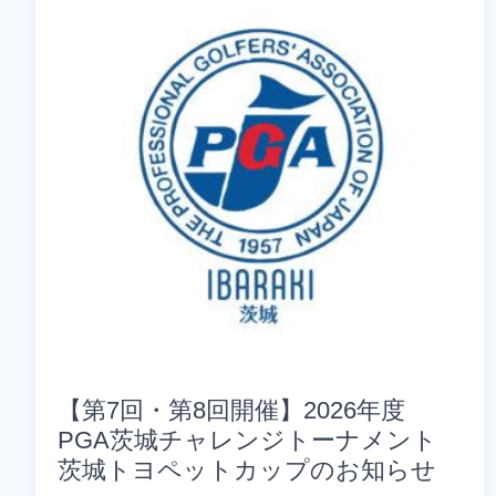
ジ
ト
ー
ナ
メ
ン
ト
茨
城
ト
ヨ
ペ
ッ
ト
カ
ッ
プ
の
お
知
ら
せ
【第7回・第8回開催】2026年度
PGA茨城チャレンジトーナメント
茨城トヨペットカップのお知らせ