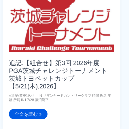
茨
城
ト
ヨ
ペ
ッ
ト
カ
ッ
プ
【6/30(火),2026】
追記:【組合せ】第3回 2026年度
PGA茨城チャレンジトーナメント
茨城トヨペットカップ
【5/21(木),2026】
※追記(変更)あり： IN サザンヤードカントリークラブ 時間 氏名 年
齢 所属 IN1 7:28 藤沼龍平
追
全文を読む »
記:
【組
合