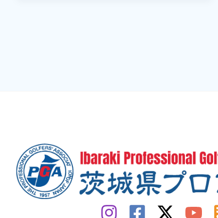
2026
年
度
PGA
茨
城
チ
ャ
レ
ン
ジ
ト
ー
ナ
メ
ン
ト
茨
城
ト
ヨ
ペ
ッ
ト
カ
ッ
プ
【5/21(木),2026】