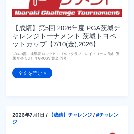
【成績】第5回 2026年度 PGA茨城チ
ャレンジトーナメント 茨城トヨペ
ットカップ【7/10(金),2026】
プロの部 成績表 ロックヒルゴルフクラブ レイクコース 氏名 所
属 年令 OUT IN GROSS 賞金 備考
【成
全文を読む »
績】
第
5
回
2026
年
度
PGA
2026年7月1日
/
【成績】チャレンジ
/
#チャレン
茨
城
ジ
チ
ャ