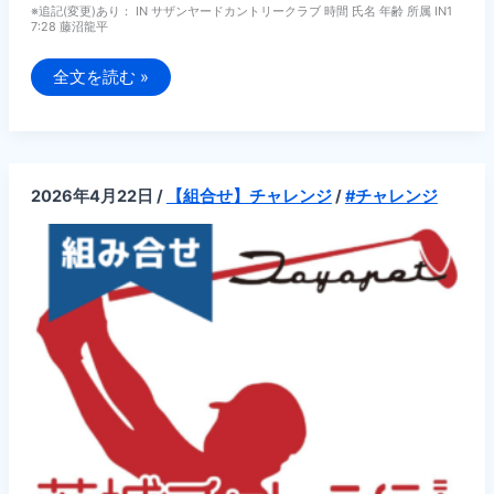
※追記(変更)あり： IN サザンヤードカントリークラブ 時間 氏名 年齢 所属 IN1
7:28 藤沼龍平
追
全文を読む »
記:
【組
合
せ】
第
3
回
2026年4月22日
/
【組合せ】チャレンジ
/
#チャレンジ
2026
年
度
PGA
茨
城
チ
ャ
レ
ン
ジ
ト
ー
ナ
メ
ン
ト
茨
城
ト