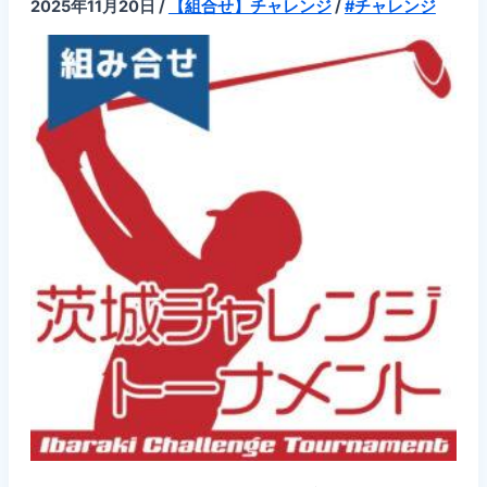
2025年11月20日
/
【組合せ】チャレンジ
/
#チャレンジ
2025
年
度
PGA
茨
城
チ
ャ
レ
ン
ジ
ト
ー
ナ
メ
ン
ト
茨
城
ト
ヨ
ペ
ッ
ト
カ
ッ
プ
【12/17(水),2025】