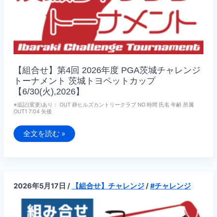
ッ
ト
カ
ッ
プ
【7/10(金),2026】
【組合せ】第4回 2026年度 PGA茨城チャレンジ
トーナメント 茨城トヨペットカップ
【6/30(火),2026】
※追記(変更)あり： OUT 静ヒルズカントリークラブ NO 時間 氏名 年齢 所属
OUT1 7:04 矢後
【組
全文を読む »
合
せ】
第
4
回
2026
年
2026年5月17日
/
【組合せ】チャレンジ
/
#チャレンジ
度
PGA
茨
城
チ