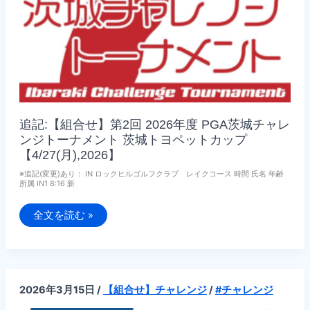
ヨ
ペ
ッ
ト
カ
ッ
プ
【5/21(木),2026】
追記:【組合せ】第2回 2026年度 PGA茨城チャレ
ンジトーナメント 茨城トヨペットカップ
【4/27(月),2026】
※追記(変更)あり： IN ロックヒルゴルフクラブ レイクコース 時間 氏名 年齢
所属 IN1 8:16 新
追
全文を読む »
記:
【組
合
せ】
第
2
回
2026年3月15日
/
【組合せ】チャレンジ
/
#チャレンジ
2026
年