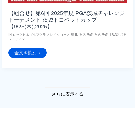
【組合せ】第6回 2025年度 PGA茨城チャレンジ
トーナメント 茨城トヨペットカップ
【9/25(木),2025】
IN ロックヒルゴルフクラブ レイクコース 組 IN 氏名 氏名 氏名 氏名 1 8:32 谷田
ジュリアン
【組
全文を読む »
合
せ】
第
6
回
2025
年
度
PGA
さらに表示する
茨
城
チ
ャ
レ
ン
ジ
ト
ー
ナ