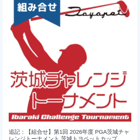
度
PGA
茨
城
チ
ャ
レ
ン
ジ
ト
ー
ナ
メ
ン
ト
茨
城
ト
ヨ
ペ
ッ
ト
カ
ッ
プ
【4/27(月),2026】
追記：【組合せ】第1回 2026年度 PGA茨城チャ
レンジトーナメント 茨城トヨペットカップ