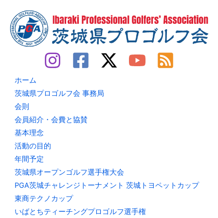
メ
ン
ト
茨
城
ト
ヨ
ペ
ッ
ト
カ
ッ
ホーム
プ
【9/25(木),2025】
茨城県プロゴルフ会 事務局
会則
会員紹介・会費と協賛
基本理念
活動の目的
年間予定
茨城県オープンゴルフ選手権大会
PGA茨城チャレンジトーナメント 茨城トヨペットカップ
東商テクノカップ
いばとちティーチングプロゴルフ選手権