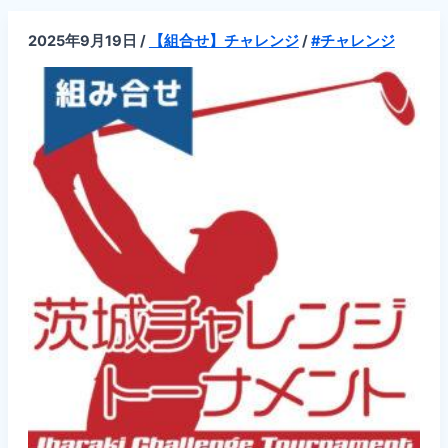
回
2025
年
2025年9月19日
/
【組合せ】チャレンジ
/
#チャレンジ
度
PGA
茨
城
チ
ャ
レ
ン
ジ
ト
ー
ナ
メ
ン
ト
茨
城
ト
ヨ
ペ
ッ
ト
カ
ッ
プ
【10/17(金),2025】