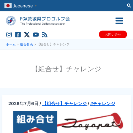
内
Japanese
▼
容
PGA茨城県プロゴルフ会
を
The Professional Golfers’Association
ス
お問い合せ
キ
ッ
ホーム
組合せ表
【組合せ】チャレンジ
プ
【組合せ】チャレンジ
2026年7月6日
/
【組合せ】チャレンジ
/
#チャレンジ