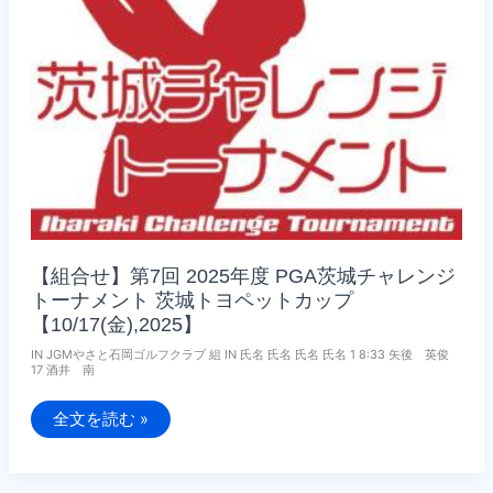
ン
ト
茨
城
ト
ヨ
ペ
ッ
ト
カ
ッ
プ
【11/26(水),2025】
【組合せ】第7回 2025年度 PGA茨城チャレンジ
トーナメント 茨城トヨペットカップ
【10/17(金),2025】
IN JGMやさと石岡ゴルフクラブ 組 IN 氏名 氏名 氏名 氏名 1 8:33 矢後 英俊
17 酒井 南
【組
全文を読む »
合
せ】
第
7