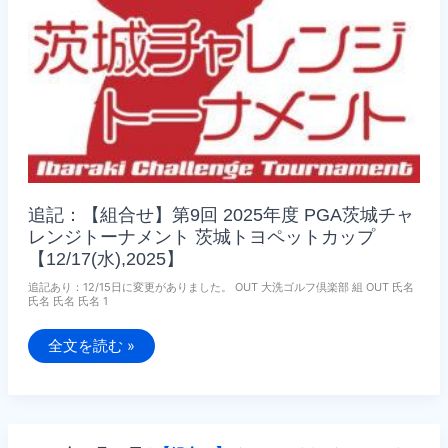
茨
城
ト
ヨ
ペ
ッ
ト
カ
ッ
プ
【3/18(水),2026】
追記：【組合せ】第9回 2025年度 PGA茨城チャ
レンジトーナメント 茨城トヨペットカップ
【12/17(水),2025】
追記あり：12/15日に変更がありました。 OUT 大洗ゴルフ倶楽部 組 OUT 氏名
氏名 氏名 氏名 1
追
全文を読む »
記：
【組
合
せ】
第
9
回