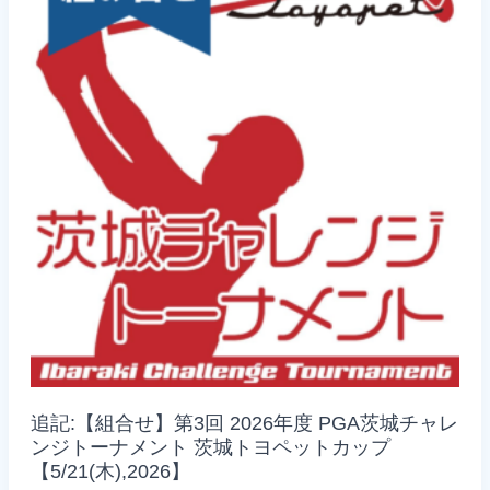
ャ
レ
ン
ジ
ト
ー
ナ
メ
ン
ト
茨
城
ト
ヨ
ペ
ッ
ト
カ
ッ
プ
【6/30(火),2026】
追記:【組合せ】第3回 2026年度 PGA茨城チャレ
ンジトーナメント 茨城トヨペットカップ
【5/21(木),2026】