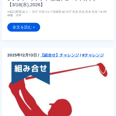
【3/18(水),2026】
※追記(変更)あり： OUT 大洗ゴルフ倶楽部 組 OUT 氏名 氏名 氏名 氏名 1 8:49
神農 洋平
追
全文を読む »
記：
【組
合
せ】
第
1
回
2025年12月13日
/
【組合せ】チャレンジ
/
#チャレンジ
2026
年
度
PGA
茨
城
チ
ャ
レ
ン
ジ
ト
ー
ナ
メ
ン
ト