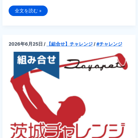
追
全文を読む »
記:
【組
合
せ】
第
5
回
2026年6月25日
/
【組合せ】チャレンジ
/
#チャレンジ
2026
年
度
PGA
茨
城
チ
ャ
レ
ン
ジ
ト
ー
ナ
メ
ン
ト
茨
城
ト
ヨ
ペ