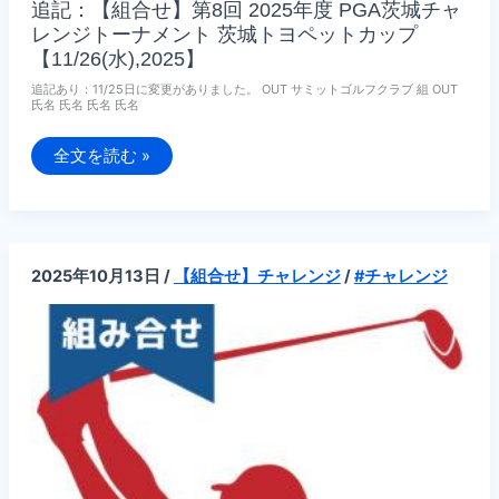
追記：【組合せ】第8回 2025年度 PGA茨城チャ
レンジトーナメント 茨城トヨペットカップ
【11/26(水),2025】
追記あり：11/25日に変更がありました。 OUT サミットゴルフクラブ 組 OUT
氏名 氏名 氏名 氏名
追
全文を読む »
記：
【組
合
せ】
第
8
回
2025年10月13日
/
【組合せ】チャレンジ
/
#チャレンジ
2025
年
度
PGA
茨
城
チ
ャ
レ
ン
ジ
ト
ー
ナ
メ