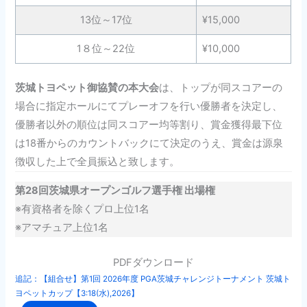
13位～17位
¥15,000
1８位～22位
¥10,000
茨城トヨペット御協賛の本大会
は、トップが同スコアーの
場合に指定ホールにてプレーオフを行い優勝者を決定し、
優勝者以外の順位は同スコアー均等割り、賞金獲得最下位
は18番からのカウントバックにて決定のうえ、賞金は源泉
徴収した上で全員振込と致します。
第28回茨城県オープンゴルフ選手権 出場権
※有資格者を除くプロ上位1名
※アマチュア上位1名
PDFダウンロード
追記：【組合せ】第1回 2026年度 PGA茨城チャレンジトーナメント 茨城ト
ヨペットカップ【3:18(水),2026】