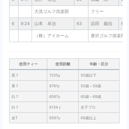
大洗ゴルフ倶楽部
フリー
6
9:24
山本 卓治
63
浜田 義信
66
（株）アイホーム
唐沢ゴルフ俱楽部
使用ティー
使用距離
年齢・区分
黒Ｔ
7205y
50歳以下
青Ｔ
6791y
50歳～59歳
白Ｔ
6567y
60歳～68歳
白Ｔ
6134ｙ
女子プロ
金T
6567y
69歳以上