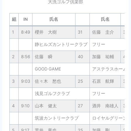
大洗ゴルフ倶楽部
組
IN
氏名
氏名
1
8:49
櫻井 大樹
31
佐藤 圭介
39
静ヒルズカントリークラブ
フリー
2
8:56
佐藤 瞬
40
加藤 祐輔
44
GOOD GAME
アステラスホーム
3
9:03
佐々木 愁也
25
石原 航輝
30
浅見ゴルフクラブ
フリー
4
9:10
山本 健太
27
酒井 南雄人
32
筑波カントリークラブ
ロイヤルグリーン
5
9:17
荒井 竜也
25
加藤 剛
28