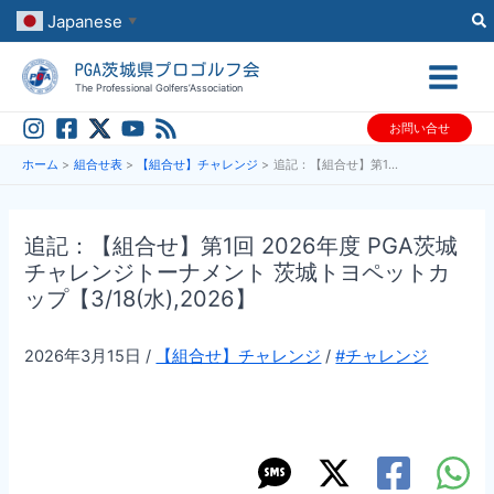
内
Japanese
▼
容
PGA茨城県プロゴルフ会
を
The Professional Golfers’Association
ス
お問い合せ
キ
ッ
ホーム
組合せ表
【組合せ】チャレンジ
追記：【組合せ】第1回 2026年度 PGA茨城チャレンジトーナメント 茨城トヨペットカップ【3/18(水),2026】
プ
追記：【組合せ】第1回 2026年度 PGA茨城
チャレンジトーナメント 茨城トヨペットカ
ップ【3/18(水),2026】
2026年3月15日
/
【組合せ】チャレンジ
/
#チャレンジ