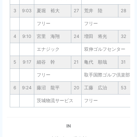
3
9:03
夏堀 裕大
27
荒井 陸
28
フリー
フリー
4
9:10
宮里 海翔
24
増田 将光
32
エナジック
双伸ゴルフセンター
5
9:17
細谷 幹
21
亀代 順哉
31
フリー
取手国際ゴルフ倶楽部
6
9:24
藤沼 龍平
20
工藤 広治
53
茨城物流サービス
フリー
IN