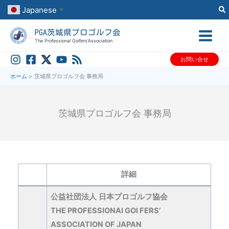
内
Japanese
▼
容
PGA茨城県プロゴルフ会
を
The Professional Golfers’Association
ス
お問い合せ
キ
ッ
ホーム
茨城県プロゴルフ会 事務局
プ
茨城県プロゴルフ会 事務局
詳細
公益社団法人
日本プロゴルフ協会
THE PROFESSIONAI GOI FERS’
ASSOCIATION OF JAPAN