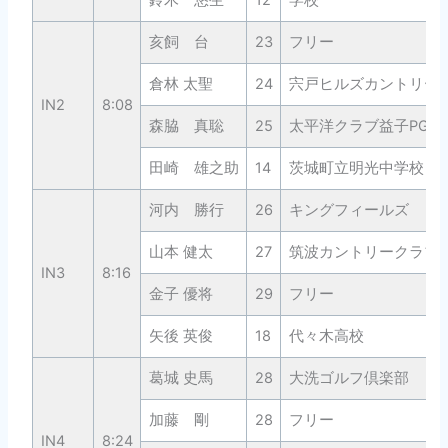
鈴木 悠生
12
学校
亥飼 台
23
フリー
倉林 太聖
24
宍戸ヒルズカントリー
IN2
8:08
森脇 真聡
25
太平洋クラブ益子PGA
田崎 雄之助
14
茨城町立明光中学校
河内 勝行
26
キングフィールズ
山本 健太
27
筑波カントリークラブ
IN3
8:16
金子 優将
29
フリー
矢後 英俊
18
代々木高校
葛城 史馬
28
大洗ゴルフ倶楽部
加藤 剛
28
フリー
IN4
8:24