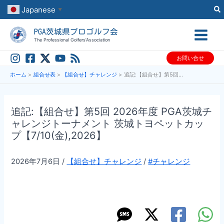
内
Japanese
▼
容
PGA茨城県プロゴルフ会
を
The Professional Golfers’Association
ス
お問い合せ
キ
ッ
ホーム
組合せ表
【組合せ】チャレンジ
追記:【組合せ】第5回 2026年度 PGA茨城チャレンジトーナメント 茨城トヨペットカップ【7/10(金),2026】
プ
追記:【組合せ】第5回 2026年度 PGA茨城チ
ャレンジトーナメント 茨城トヨペットカッ
プ【7/10(金),2026】
2026年7月6日
/
【組合せ】チャレンジ
/
#チャレンジ