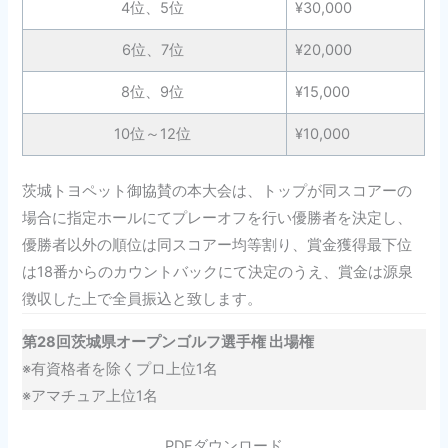
4位、5位
¥30,000
6位、7位
¥20,000
8位、9位
¥15,000
10位～12位
¥10,000
茨城トヨペット御協賛の本大会は、トップが同スコアーの
場合に指定ホールにてプレーオフを行い優勝者を決定し、
優勝者以外の順位は同スコアー均等割り、賞金獲得最下位
は18番からのカウントバックにて決定のうえ、賞金は源泉
徴収した上で全員振込と致します。
第28回茨城県オープンゴルフ選手権 出場権
※有資格者を除くプロ上位1名
※アマチュア上位1名
PDFダウンロード