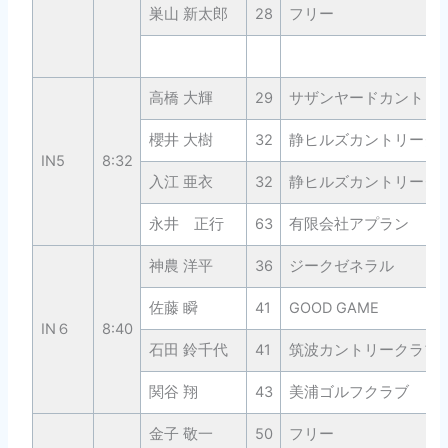
巣山 新太郎
28
フリー
高橋 大輝
29
サザンヤードカントリ
櫻井 大樹
32
静ヒルズカントリーク
IN5
8:32
入江 亜衣
32
静ヒルズカントリーク
永井 正行
63
有限会社アプラン
神農 洋平
36
ジークゼネラル
佐藤 瞬
41
GOOD GAME
IN６
8:40
石田 鈴千代
41
筑波カントリークラブ
関谷 翔
43
美浦ゴルフクラブ
金子 敬一
50
フリー