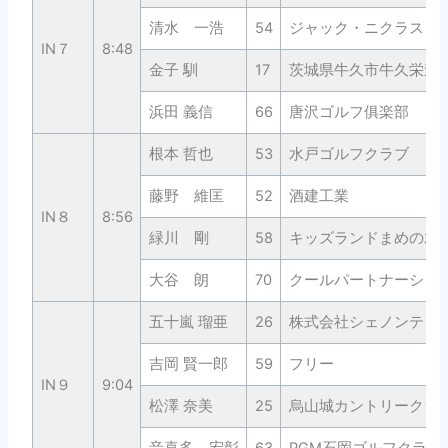
清水 一浩
54
ジャック・ニクラスゴ
IN７
8:48
金子 馴
17
茨城県牛久市牛久栄進
浜田 義信
66
唐沢ゴルフ俱楽部
根本 哲也
53
水戸ゴルフクラブ
藤野 維匡
52
酒建工業
IN８
8:56
緑川 剛
58
キッズランドまめの木
大谷 朗
70
クールパートナーシップ
五十嵐 瑠亜
26
株式会社シェノンテッ
吉岡 賢一郎
59
フリー
IN９
9:04
松澤 奈美
25
烏山城カントリークラ