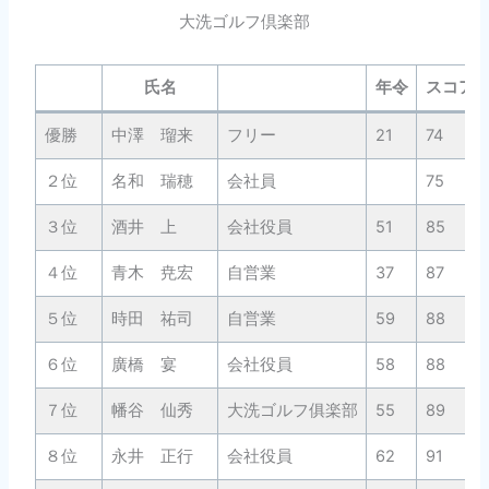
大洗ゴルフ倶楽部
氏名
年令
スコア
優勝
中澤 瑠来
フリー
21
74
２位
名和 瑞穂
会社員
75
３位
酒井 上
会社役員
51
85
４位
青木 尭宏
自営業
37
87
５位
時田 祐司
自営業
59
88
６位
廣橋 宴
会社役員
58
88
７位
幡谷 仙秀
大洗ゴルフ俱楽部
55
89
８位
永井 正行
会社役員
62
91