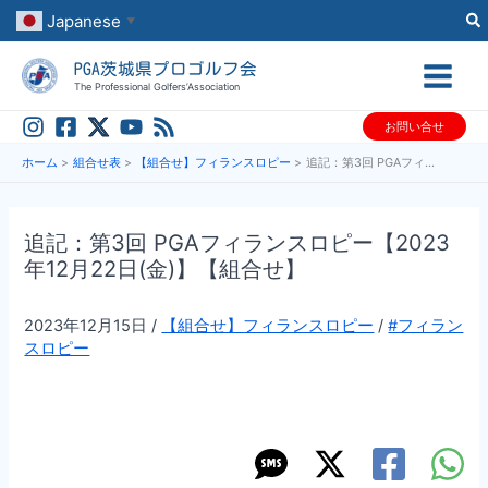
内
Japanese
▼
容
PGA茨城県プロゴルフ会
を
The Professional Golfers’Association
ス
お問い合せ
キ
ッ
ホーム
組合せ表
【組合せ】フィランスロピー
追記：第3回 PGAフィランスロピー【2023年12月22日(金)】【組合せ】
プ
追記：第3回 PGAフィランスロピー【2023
年12月22日(金)】【組合せ】
2023年12月15日
/
【組合せ】フィランスロピー
/
#フィラン
スロピー