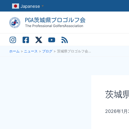
内
Japanese
▼
容
PGA茨城県プロゴルフ会
を
The Professional Golfers’Association
ス
キ
ッ
ホーム
ニュース
ブログ
茨城県プロゴルフ会 2026年 新年の会長挨拶
プ
茨城県
2026年1