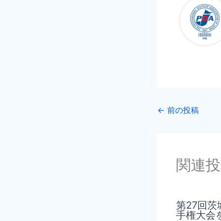
←
前の投稿
関連投
第27回
手権大会を