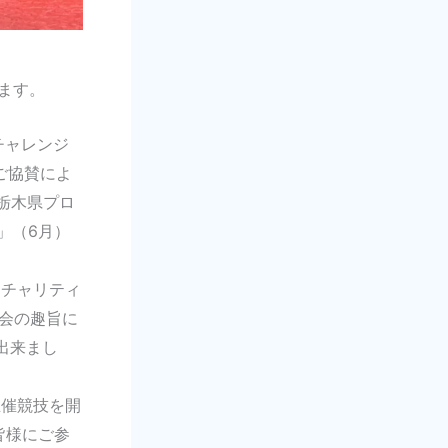
ます。
チャレンジ
ご協賛によ
栃木県プロ
」（6月）
マチャリティ
会の趣旨に
出来まし
主催競技を開
皆様にご参