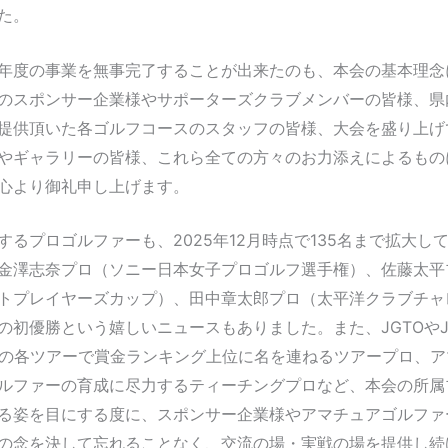
た。
年度の事業を無事完了することが出来たのも、本会の基本理念
のスポンサー企業様やサポーターズクラブメンバーの皆様、県
提供頂いた各ゴルフコースのスタッフの皆様、大会を盛り上げ
やギャラリーの皆様、これら全ての方々のお力添えによるもの
心より御礼申し上げます。
するプロゴルファーも、2025年12月時点で135名まで拡大し
金澤志奈プロ（ソニー日本女子プロゴルフ選手権）、佐藤太平
トプレイヤーズカップ）、田中章太郎プロ（太平洋クラブチャ
の初優勝という嬉しいニュースもありました。また、JGTOやJL
アの各ツアーで賞金ランキング上位に名を連ねるツアープロ、ア
ルファーの育成に尽力するティーチングプロなど、本会の所属
る姿を目にする度に、スポンサー企業様やアマチュアゴルファ
の念を決して忘れることなく、交流の場・実戦の場を提供し続