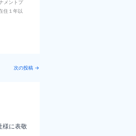
ーナメントプ
在住１年以
次の投稿
→
社様に表敬