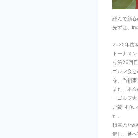
謹んで新春
先ずは、昨
2025年
トーナメン
り第26回
ゴルフ会と
を、当初事
また、本会
ーゴルフ大
ご賛同頂い
た。
積雪のため
催し、延べ