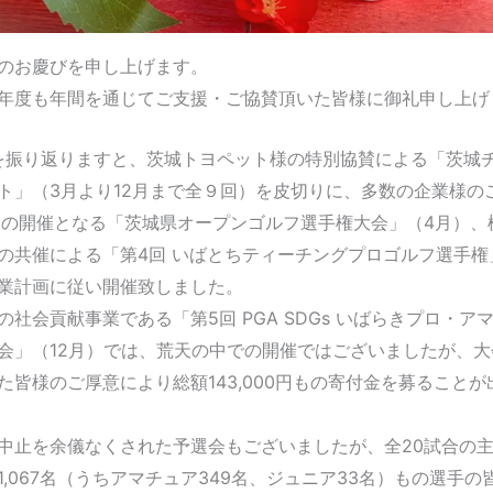
のお慶びを申し上げます。
年度も年間を通じてご支援・ご協賛頂いた皆様に御礼申し上げ
度を振り返りますと、茨城トヨペット様の特別協賛による「茨城
ト」（3月より12月まで全９回）を皮切りに、多数の企業様の
目の開催となる「茨城県オープンゴルフ選手権大会」（4月）、
の共催による「第4回 いばとちティーチングプロゴルフ選手権
業計画に従い開催致しました。
の社会貢献事業である「第5回 PGA SDGs いばらきプロ・ア
会」（12月）では、荒天の中での開催ではございましたが、大
た皆様のご厚意により総額143,000円もの寄付金を募ることが
中止を余儀なくされた予選会もございましたが、全20試合の
1,067名（うちアマチュア349名、ジュニア33名）もの選手の