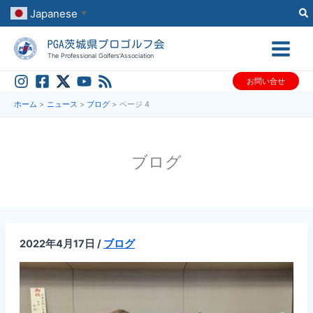
内
Japanese
▼
容
PGA茨城県プロゴルフ会
を
The Professional Golfers’Association
ス
お問い合せ
キ
ッ
ホーム
ニュース
ブログ
ページ 4
プ
ブログ
2022年4月17日
/
ブログ