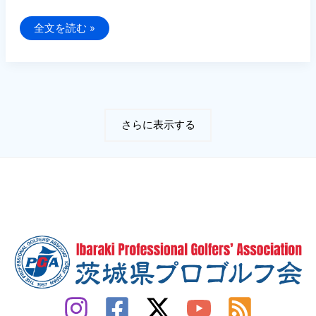
ご
ざ
ホ
全文を読む »
い
ー
ま
ム
し
ペ
た。
ー
ジ
を
リ
ニ
ュ
さらに表示する
ー
ア
ル
し
ま
し
た。