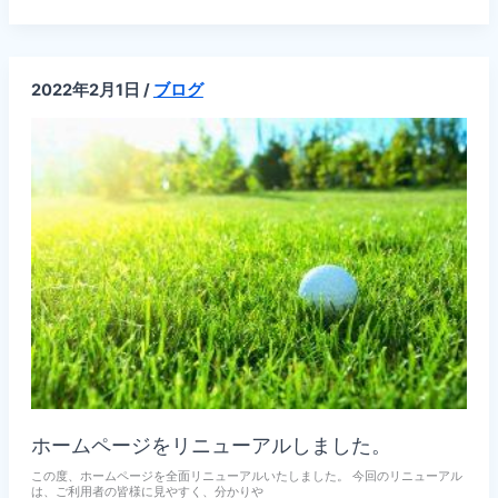
は
最
高
の
天
2022年2月1日
/
ブログ
気
の
中
100
名
の
選
手、
ス
ポ
ン
サ
ー
の
方々
に
集
ま
っ
て
頂
き
あ
ホームページをリニューアルしました。
り
が
この度、ホームページを全面リニューアルいたしました。 今回のリニューアル
と
は、ご利用者の皆様に見やすく、分かりや
う