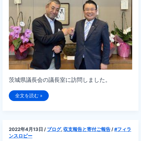
茨城県議長会の議長室に訪問しました。
茨
全文を読む »
城
県
議
長
会
の
議
2022年4月13日
/
ブログ
,
収支報告と寄付ご報告
/
#フィラ
長
室
ンスロピー
に