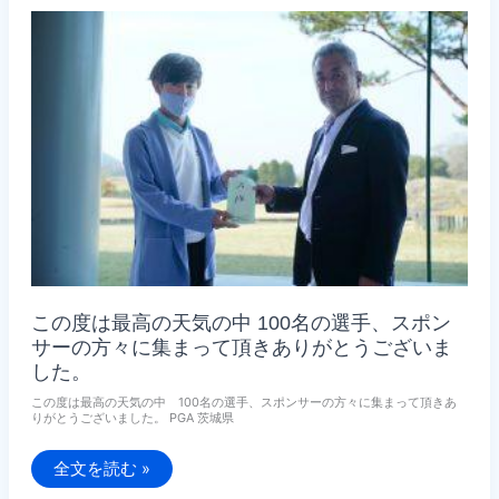
訪
問
し
ま
し
た。
この度は最高の天気の中 100名の選手、スポン
サーの方々に集まって頂きありがとうございま
した。
この度は最高の天気の中 100名の選手、スポンサーの方々に集まって頂きあ
りがとうございました。 PGA 茨城県
こ
全文を読む »
の
度