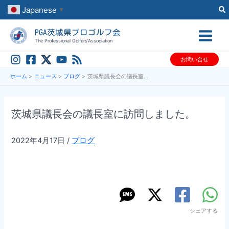
内
Japanese
▼
容
PGA茨城県プロゴルフ会
を
The Professional Golfers’Association
ス
お問い合せ
キ
ッ
ホーム
ニュース
ブログ
茨城県議長会の議長室に訪問しました。
プ
茨城県議長会の議長室に訪問しました。
2022年4月17日
/
ブログ
シェアする