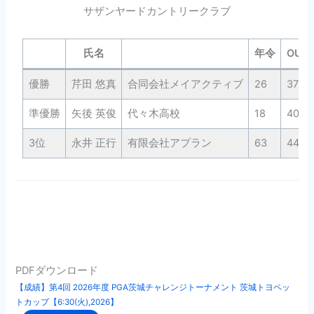
サザンヤードカントリークラブ
氏名
年令
OUT
優勝
芹田 悠真
合同会社メイアクティブ
26
37
準優勝
矢後 英俊
代々木高校
18
40
3位
永井 正行
有限会社アプラン
63
44
PDFダウンロード
【成績】第4回 2026年度 PGA茨城チャレンジトーナメント 茨城トヨペッ
トカップ【6:30(火),2026】