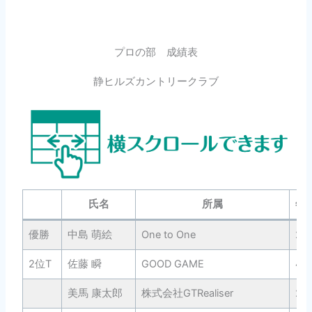
プロの部 成績表
静ヒルズカントリークラブ
氏名
所属
年
優勝
中島 萌絵
One to One
25
2位T
佐藤 瞬
GOOD GAME
41
美馬 康太郎
株式会社GTRealiser
26