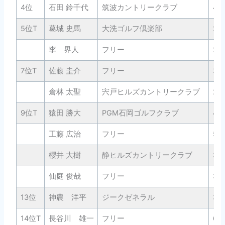
4位
石田 鈴千代
筑波カントリークラブ
41
5位T
葛城 史馬
大洗ゴルフ倶楽部
28
李 界人
フリー
28
7位T
佐藤 圭介
フリー
39
倉林 太聖
宍戸ヒルズカントリークラブ
24
9位T
猿田 勝大
PGM石岡ゴルフクラブ
44
工藤 広治
フリー
53
櫻井 大樹
静ヒルズカントリークラブ
32
仙庭 俊哉
フリー
30
13位
神農 洋平
ジークゼネラル
36
14位T
長谷川 雄一
フリー
61