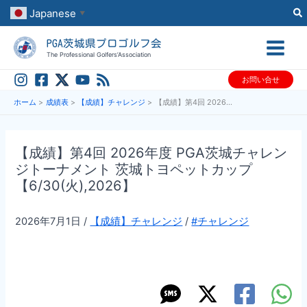
内
Japanese
▼
容
PGA茨城県プロゴルフ会
を
The Professional Golfers’Association
ス
お問い合せ
キ
ッ
ホーム
成績表
【成績】チャレンジ
【成績】第4回 2026年度 PGA茨城チャレンジトーナメント 茨城トヨペットカップ【6/30(火),2026】
プ
【成績】第4回 2026年度 PGA茨城チャレン
ジトーナメント 茨城トヨペットカップ
【6/30(火),2026】
2026年7月1日
/
【成績】チャレンジ
/
#チャレンジ