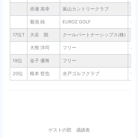
赤瀬 嵩幸
嵐山カントリークラブ
26
菊池 純
EUROZ GOLF
52
17位T
大谷 朗
クールパートナーシップス(株)
70
大熊 洋司
フリー
46
19位
金子 優将
フリー
29
20位
根本 哲也
水戸ゴルフクラブ
53
ゲストの部 成績表