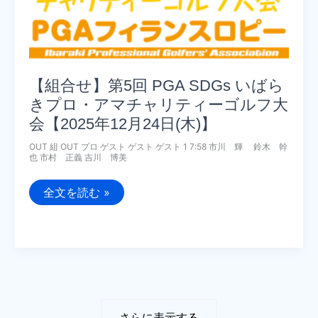
ペ
ッ
ト
カ
ッ
プ
【3/18(水),2026】
【組合せ】第5回 PGA SDGs いばら
きプロ・アマチャリティーゴルフ大
会【2025年12月24日(木)】
OUT 組 OUT プロ ゲスト ゲスト ゲスト 1 7:58 市川 輝 鈴木 幹
也 市村 正義 吉川 博美
【組
全文を読む »
合
せ】
第
5
回
PGA
SDGs
い
ば
ら
き
さらに表示する