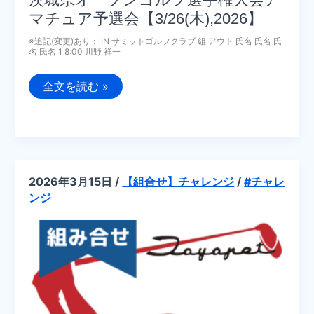
マチュア予選会【3/26(木),2026】
※追記(変更)あり： IN サミットゴルフクラブ 組 アウト 氏名 氏名 氏
名 氏名 1 8:00 川野 祥一
追
全文を読む »
記:
【組
合
せ】
第
27
回
第
2026年3月15日
/
【組合せ】チャレンジ
/
#チャレ
4
ブ
ンジ
ロ
ッ
ク
茨
城
県
オ
ー
プ
ン