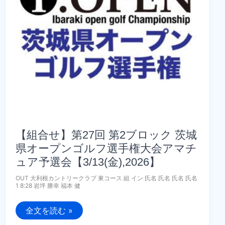
プ
ン
ゴ
ル
フ
選
手
権
大
会
ア
マ
チ
ュ
ア
予
選
【組合せ】第27回 第2ブロック 茨城
会
【3/23(月),2026】
県オープンゴルフ選手権大会アマチ
ュア予選会【3/13(金),2026】
OUT 大利根カントリークラブ 東コース 組 イン 氏名 氏名 氏名 氏名
1 8:28 岩坪 勝幸 福本 健
【組
全文を読む »
合