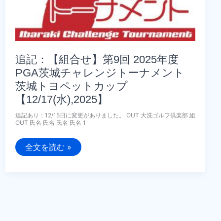
ュ
ア
予
選
会
【3/13(金),2026】
追記：【組合せ】第9回 2025年度
PGA茨城チャレンジトーナメント
茨城トヨペットカップ
【12/17(水),2025】
追記あり：12/15日に変更がありました。 OUT 大洗ゴルフ倶楽部 組
OUT 氏名 氏名 氏名 氏名 1
追
全文を読む »
記：
【組
合
せ】
第
9
回
2025
年