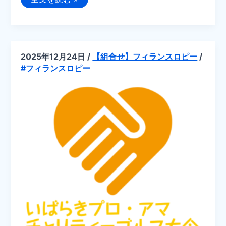
記：
【組
合
せ】
第
1
回
2025年12月24日
/
【組合せ】フィランスロピー
/
2026
#フィランスロピー
年
度
PGA
茨
城
チ
ャ
レ
ン
ジ
ト
ー
ナ
メ
ン
ト
茨
城
ト
ヨ