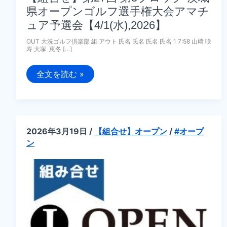
県オープンゴルフ選手権大会アマチ
ュア予選会【4/1(水),2026】
OUT 大洗ゴルフ倶楽部 組 アウト 氏名 氏名 氏名 氏名 1 7:58 山﨑 咲
寿 大塚 恵冬 […]
【組
全文を読む »
合
せ】
第
27
回
第
5
2026年3月19日
/
【組合せ】オープン
/
#オープ
ブ
ン
ロ
ッ
ク
茨
城
県
オ
ー
プ
ン