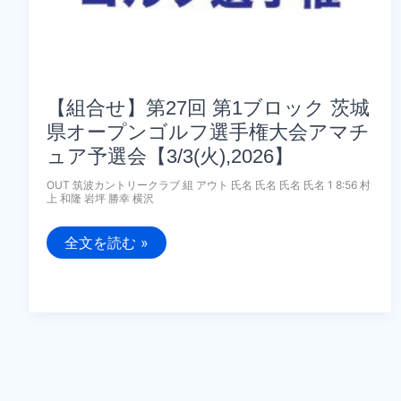
マ
チ
ュ
ア
予
選
会
【3/22(日),2026】
【組合せ】第27回 第1ブロック 茨城
県オープンゴルフ選手権大会アマチ
ュア予選会【3/3(火),2026】
OUT 筑波カントリークラブ 組 アウト 氏名 氏名 氏名 氏名 1 8:56 村
上 和隆 岩坪 勝幸 横沢
【組
全文を読む »
合
せ】
第
27
回
第
1
ブ
ロ
ッ
ク