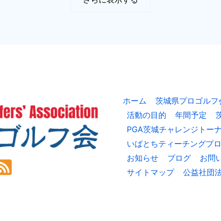
プ
ロ・
ア
マ
チ
ャ
リ
テ
ィ
ー
ゴ
ル
ホーム
茨城県プロゴルフ
フ
大
活動の目的
年間予定
会
【2025
PGA茨城チャレンジトー
年
12
いばとちティーチングプ
月
24
お知らせ
ブログ
お問
日
サイトマップ
公益社団
(木)】