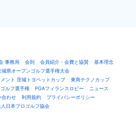
度
PGA
茨
城
チ
ャ
レ
ン
ジ
ト
ー
ナ
メ
会 事務局
会則
会員紹介・会費と協賛
基本理念
ン
茨城県オープンゴルフ選手権大会
ト
茨
ナメント 茨城トヨペットカップ
東商テクノカップ
城
ト
ロゴルフ選手権
PGAフィランスロピー
ニュース
ヨ
ペ
い合わせ
利用規約
プライバシーポリシー
ッ
ト
法人日本プロゴルフ協会
カ
ッ
プ
【12/17(水),2025】