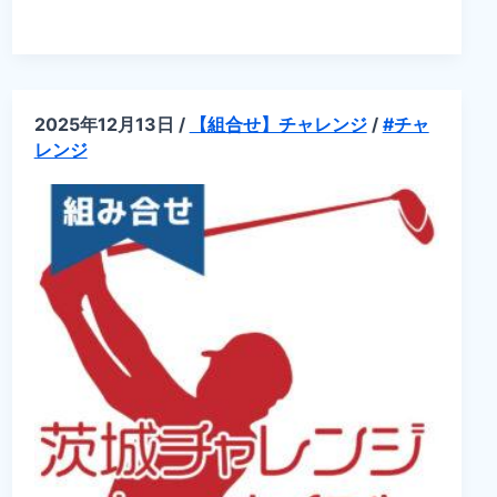
せ】
第
27
回
第
2
ブ
2025年12月13日
/
【組合せ】チャレンジ
/
#チャ
ロ
ッ
レンジ
ク
茨
城
県
オ
ー
プ
ン
ゴ
ル
フ
選
手
権
大
会
ア
マ
チ