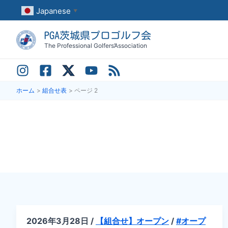
内
Japanese
▼
容
PGA茨城県プロゴルフ会
を
The Professional Golfers’Association
ス
キ
ッ
ホーム
組合せ表
ページ 2
プ
2026年3月28日
/
【組合せ】オープン
/
#オープ