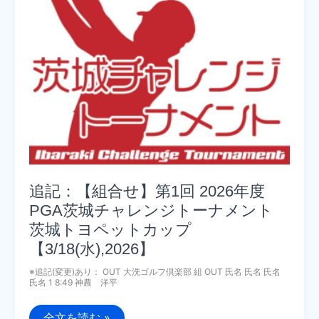
ゴ
ル
フ
選
手
権
大
会
ア
マ
チ
ュ
ア
予
選
会
【3/26(木),2026】
追記：【組合せ】第1回 2026年度
PGA茨城チャレンジトーナメント
茨城トヨペットカップ
【3/18(水),2026】
※追記(変更)あり： OUT 大洗ゴルフ倶楽部 組 OUT 氏名 氏名 氏名
氏名 1 8:49 神農 洋平
追
全文を読む »