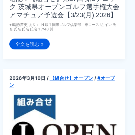
ク 茨城県オープンゴルフ選手権大会
アマチュア予選会【3/23(月),2026】
※追記(変更)あり： IN 取手国際ゴルフ倶楽部 東コース 組 イン 氏
名 氏名 氏名 氏名 1 7:40 川
追
全文を読む »
記：
【組
合
せ】
第
27
回
2026年3月10日
/
【組合せ】オープン
/
#オープ
第
ン
3
ブ
ロ
ッ
ク
茨
城
県
オ
ー