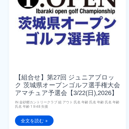
ゴ
ル
フ
選
手
権
大
会
ア
マ
チ
ュ
ア
予
選
会
【4/1(水),2026】
【組合せ】第27回 ジュニアブロッ
ク 茨城県オープンゴルフ選手権大会
アマチュア予選会【3/22(日),2026】
IN 金砂郷カントリークラブ 組 アウト 氏名 年齢 氏名 年齢 氏名 年齢
氏名 年齢 1 9:48 矢後
【組
全文を読む »
合