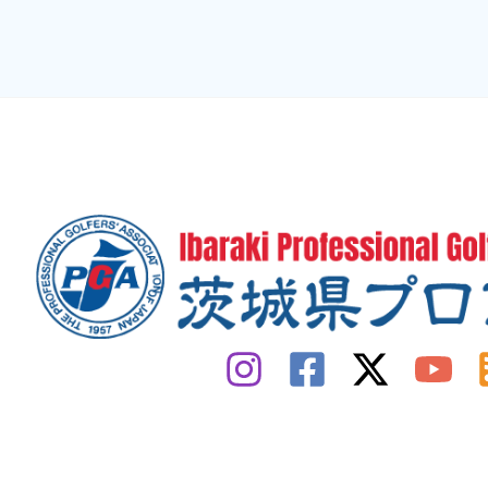
茨
城
県
オ
ー
プ
ン
ゴ
ル
フ
選
手
権
大
会
ア
マ
チ
ュ
ア
予
選
会
【3/3(火),2026】