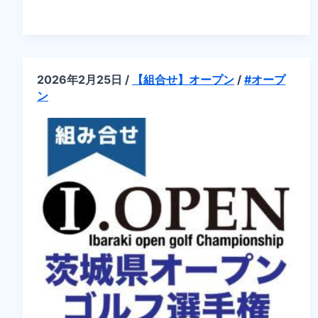
せ】
第
27
回
ジ
ュ
ニ
2026年2月25日
/
【組合せ】オープン
/
#オープ
ア
ブ
ン
ロ
ッ
ク
茨
城
県
オ
ー
プ
ン
ゴ
ル
フ
選
手
権
大
会
ア