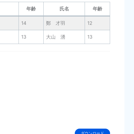
年齢
氏名
年齢
14
鄭 才羽
12
13
大山 湧
13
ダウンロード