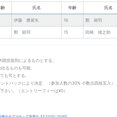
年齢
氏名
年齢
氏名
伊藤 磨裟矢
16
鄭 昶羽
鄭 顕羽
15
田崎 雄之助
GA競技規則によるものとする。
の出るものも可能。
ても可とする。
ウントバックにより決定 （参加人数の30% 小数点四捨五入）
下さい。（エントリーフィーは¥0）
権大会アマチュア予選会【3:22(日),2026】