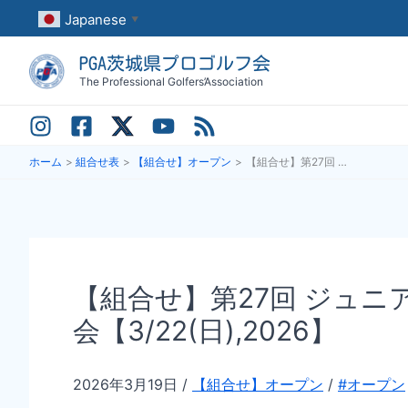
内
Japanese
▼
容
PGA茨城県プロゴルフ会
を
The Professional Golfers’Association
ス
キ
ッ
ホーム
組合せ表
【組合せ】オープン
【組合せ】第27回 ジュニアブロック 茨城県オープンゴルフ選手権大会アマチュア予選会【3/22(日),2026】
プ
【組合せ】第27回 ジュ
会【3/22(日),2026】
2026年3月19日
/
【組合せ】オープン
/
#オープン