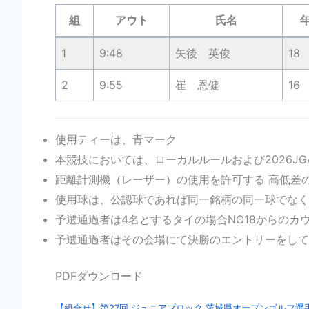
組
アウト
氏名
1
9:48
矢後 英俊
18
2
9:55
崔 恩健
16
使用ティーは、青マーク
本競技においては、ローカルルールおよび2026J
距離計測機（レーザー）の使用を許可する 高低差
使用球は、公認球であれば同一銘柄の同一球でなく
予選通過者は4名とするタイの場合NO18からのカ
予選通過者はその会場にて決勝のエントリーをして
PDFダウンロード
【組合せ】第27回 ジュニアブロック 茨城県オープンゴルフ選手