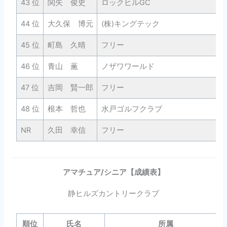
43 位
関矢 俊史
ロックヒルGC
44 位
大久保 博元
(株)キングテック
45 位
町島 久晴
フリー
46 位
青山 薫
ノザワワールド
47 位
吉岡 賢一郎
フリー
48 位
根本 哲也
水戸ゴルフクラブ
NR
久田 幸信
フリー
アマチュア/
シニア
【成績表】
静ヒルズカントリークラブ
順位
氏名
所属