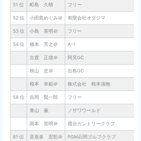
51 位
町島 久晴
フリー
52 位
小田島めぐみ＠
有限会社オダジマ
53 位
小島 英明＠
フリー
54 位
橋本 芳之＠
A-1
古渡 正雄＠
阿見GC
秋山 忠＠
出島GC
根本 幸範＠
株式会社 根本漬物
58 位
吉岡 賢一郎
フリー
青山 薫
ノザワワールド
国本 崇明＠
霞台カントリークラブ
61 位
音喜多 宏彰＠
PGM石岡ゴルフクラブ