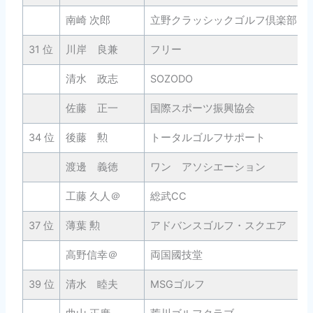
南崎 次郎
立野クラッシックゴルフ倶楽部
31 位
川岸 良兼
フリー
清水 政志
SOZODO
佐藤 正一
国際スポーツ振興協会
34 位
後藤 勲
トータルゴルフサポート
渡邊 義徳
ワン アソシエーション
工藤 久人＠
総武CC
37 位
薄葉 勲
アドバンスゴルフ・スクエア
高野信幸＠
両国國技堂
39 位
清水 睦夫
MSGゴルフ