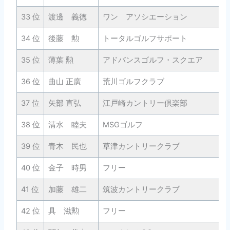
33 位
渡邊 義徳
ワン アソシエーション
34 位
後藤 勲
トータルゴルフサポート
35 位
薄葉 勲
アドバンスゴルフ・スクエア
36 位
曲山 正廣
荒川ゴルフクラブ
37 位
矢部 直弘
江戸崎カントリー倶楽部
38 位
清水 睦夫
MSGゴルフ
39 位
青木 民也
草津カントリークラブ
40 位
金子 時男
フリー
41 位
加藤 雄二
筑波カントリークラブ
42 位
具 滋勲
フリー