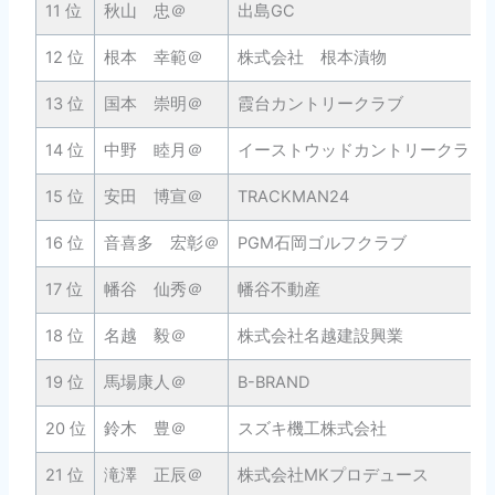
11 位
秋山 忠＠
出島GC
12 位
根本 幸範＠
株式会社 根本漬物
13 位
国本 崇明＠
霞台カントリークラブ
14 位
中野 睦月＠
イーストウッドカントリークラブ
15 位
安田 博宣＠
TRACKMAN24
16 位
音喜多 宏彰＠
PGM石岡ゴルフクラブ
17 位
幡谷 仙秀＠
幡谷不動産
18 位
名越 毅＠
株式会社名越建設興業
19 位
馬場康人＠
B-BRAND
20 位
鈴木 豊＠
スズキ機工株式会社
21 位
滝澤 正辰＠
株式会社MKプロデュース