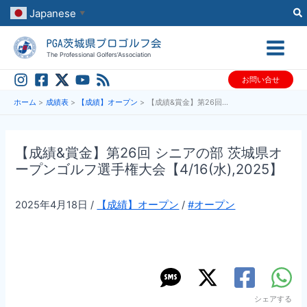
内
Japanese
▼
容
PGA茨城県プロゴルフ会
を
The Professional Golfers’Association
ス
お問い合せ
キ
ッ
ホーム
成績表
【成績】オープン
【成績&賞金】第26回 シニアの部 茨城県オープンゴルフ選手権大会【4/16(水),2025】
プ
【成績&賞金】第26回 シニアの部 茨城県オ
ープンゴルフ選手権大会【4/16(水),2025】
2025年4月18日
/
【成績】オープン
/
#オープン
シェアする