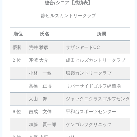
総合/
シニア
【成績表】
静ヒルズカントリークラブ
順位
氏名
所属
優勝
荒井 雅彦
サザンヤードCC
2 位
芹澤 大介
成田ヒルズカントリークラブ
小林 一敏
塩嶺カントリークラブ
高橋 正博
リバーサイドゴルフ練習場
大山 努
ジャックニクラスゴルフセンター
6 位
吉成 文伸
平和台スポーツセンター
加藤 賢一郎
ケンゴルフクリニック