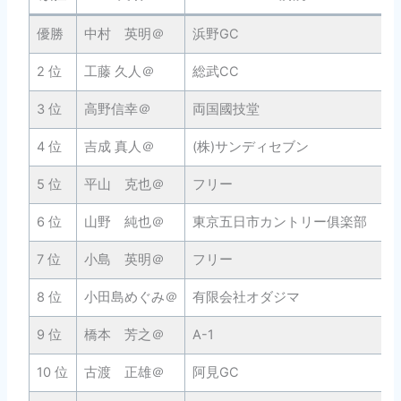
優勝
中村 英明＠
浜野GC
2 位
工藤 久人＠
総武CC
3 位
高野信幸＠
両国國技堂
4 位
吉成 真人＠
(株)サンディセブン
5 位
平山 克也＠
フリー
6 位
山野 純也＠
東京五日市カントリー俱楽部
7 位
小島 英明＠
フリー
8 位
小田島めぐみ＠
有限会社オダジマ
9 位
橋本 芳之＠
A-1
10 位
古渡 正雄＠
阿見GC