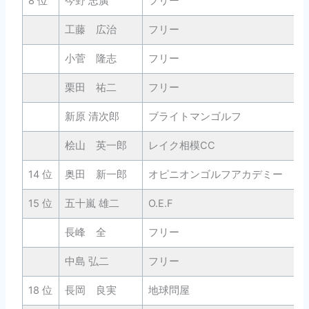
8 位
今野 忠廣
フリー
工藤 広治
フリー
小菅 隆志
フリー
栗田 祐二
フリー
新原 清次郎
ブライトマンゴルフ
桧山 英一郎
レイク相模CC
14 位
奥田 新一郎
オピニオンゴルフアカデミー
15 位
五十嵐 雄二
O.E.F
長峰 全
フリー
中島 弘二
フリー
18 位
長岡 良実
地球問屋