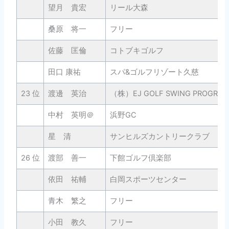
望月 貴宏
リール大森
桑原 将一
フリー
佐藤 匡倫
コトブキゴルフ
田口 康祐
スパ&ゴルフリゾート久慈
23 位
渡邊 英治
（株）EJ GOLF SWING PROGRA
中村 英明＠
浜野GC
星 清
サンヒルズカントリークラブ
26 位
渡部 善一
下館ゴルフ倶楽部
依田 祐輔
白岡スポーツセンター
青木 繁之
フリー
小田 教久
フリー