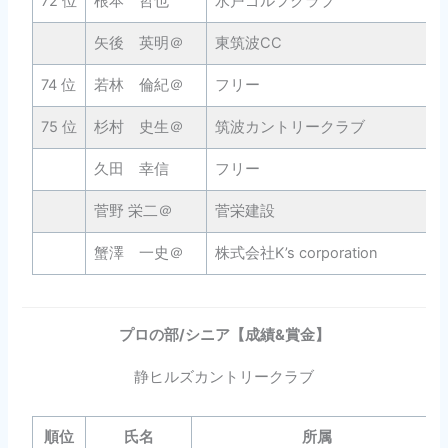
72 位
根本 哲也
水戸ゴルフクラブ
矢後 英明＠
東筑波CC
74 位
若林 倫紀＠
フリー
75 位
杉村 史生＠
筑波カントリークラブ
久田 幸信
フリー
菅野 栄二＠
菅栄建設
蟹澤 一史＠
株式会社K’s corporation
プロの部/
シニア
【成績&賞金】
静ヒルズカントリークラブ
順位
氏名
所属