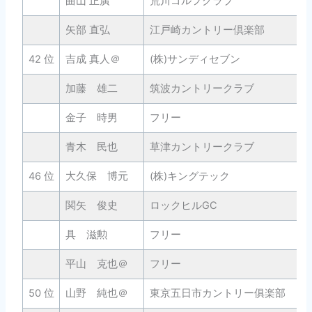
曲山 正廣
荒川ゴルフクラブ
矢部 直弘
江戸崎カントリー倶楽部
42 位
吉成 真人＠
(株)サンディセブン
加藤 雄二
筑波カントリークラブ
金子 時男
フリー
青木 民也
草津カントリークラブ
46 位
大久保 博元
(株)キングテック
関矢 俊史
ロックヒルGC
具 滋勲
フリー
平山 克也＠
フリー
50 位
山野 純也＠
東京五日市カントリー俱楽部