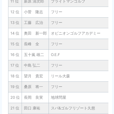
11 位
新原 清次郎
ブライトマンゴルフ
12 位
小菅 隆志
フリー
13 位
工藤 広治
フリー
14 位
奥田 新一郎
オピニオンゴルフアカデミー
15 位
長峰 全
フリー
16 位
五十嵐 雄二
O.E.F
17 位
中島 弘二
フリー
18 位
望月 貴宏
リール大森
19 位
桑原 将一
フリー
20 位
長岡 良実
地球問屋
21 位
田口 康祐
スパ&ゴルフリゾート久慈