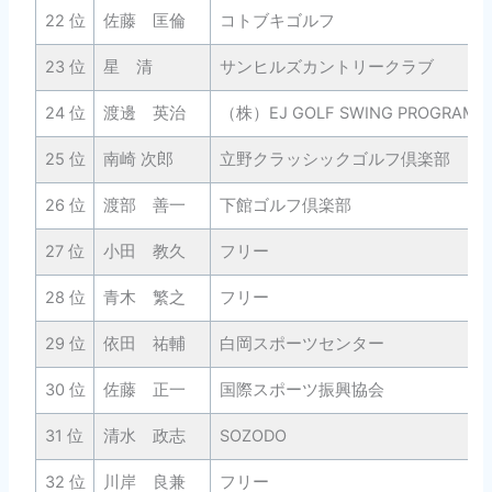
22 位
佐藤 匡倫
コトブキゴルフ
23 位
星 清
サンヒルズカントリークラブ
24 位
渡邊 英治
（株）EJ GOLF SWING PROGRAM
25 位
南崎 次郎
立野クラッシックゴルフ倶楽部
26 位
渡部 善一
下館ゴルフ倶楽部
27 位
小田 教久
フリー
28 位
青木 繁之
フリー
29 位
依田 祐輔
白岡スポーツセンター
30 位
佐藤 正一
国際スポーツ振興協会
31 位
清水 政志
SOZODO
32 位
川岸 良兼
フリー