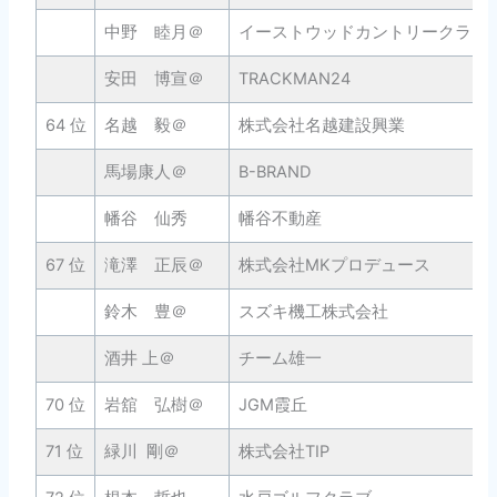
中野 睦月＠
イーストウッドカントリークラブ
安田 博宣＠
TRACKMAN24
64 位
名越 毅＠
株式会社名越建設興業
馬場康人＠
B-BRAND
幡谷 仙秀
幡谷不動産
67 位
滝澤 正辰＠
株式会社MKプロデュース
鈴木 豊＠
スズキ機工株式会社
酒井 上＠
チーム雄一
70 位
岩舘 弘樹＠
JGM霞丘
71 位
緑川 剛＠
株式会社TIP