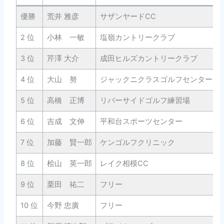
優勝
荒井 雅彦
サザンヤードCC
2 位
小林 一敏
塩嶺カントリークラブ
3 位
芹澤 大介
成田ヒルズカントリークラブ
4 位
大山 努
ジャックニクラスゴルフセンター
5 位
高橋 正博
リバーサイドゴルフ練習場
6 位
吉成 文伸
平和台スポーツセンター
7 位
加藤 賢一郎
ケンゴルフクリニック
8 位
桧山 英一郎
レイク相模CC
9 位
栗田 祐二
フリー
10 位
今野 忠廣
フリー