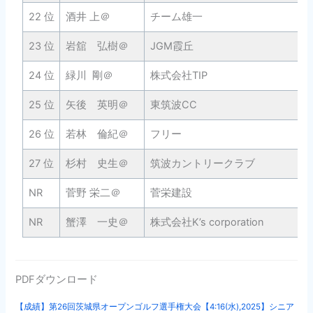
22 位
酒井 上＠
チーム雄一
23 位
岩舘 弘樹＠
JGM霞丘
24 位
緑川 剛＠
株式会社TIP
25 位
矢後 英明＠
東筑波CC
26 位
若林 倫紀＠
フリー
27 位
杉村 史生＠
筑波カントリークラブ
NR
菅野 栄二＠
菅栄建設
NR
蟹澤 一史＠
株式会社K’s corporation
PDFダウンロード
【成績】第26回茨城県オープンゴルフ選手権大会【4:16(水),2025】シニア