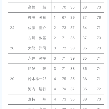
高橋 慧
1
70
35
38
73
柳澤 伸祐
1
67
39
37
76
24
佐藤 圭介
2
73
37
34
71
古川 敦基
2
71
36
37
73
26
大熊 洋司
3
72
38
35
73
永井 哲平
3
71
39
35
74
勝俣 陵
3
71
38
36
74
29
鈴木祥一郎
4
75
35
36
71
河内 勝行
4
74
37
35
72
倉持 翔
4
73
35
38
73