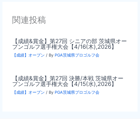
関連投稿
【成績&賞金】第27回 シニアの部 茨城県オー
プンゴルフ選手権大会【4/16(木),2026】
【成績】オープン
/ By
PGA茨城県プロゴルフ会
【成績&賞金】第27回 決勝/本戦 茨城県オー
プンゴルフ選手権大会【4/15(水),2026】
【成績】オープン
/ By
PGA茨城県プロゴルフ会