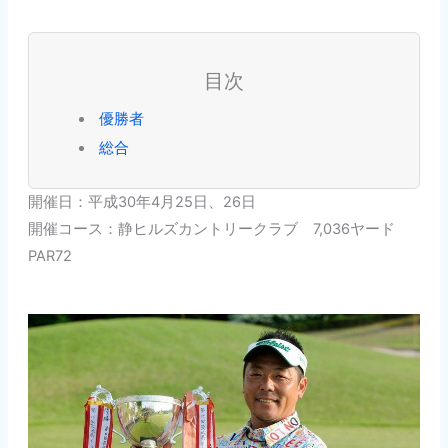
目次
優勝者
総合
開催日：平成30年4月25日、26日
開催コース：静ヒルズカントリークラブ 7,036ヤード
PAR72