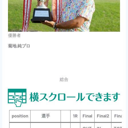
優勝者
菊地 純プロ
総合
position
選手
1R
Final
Final2
Final3