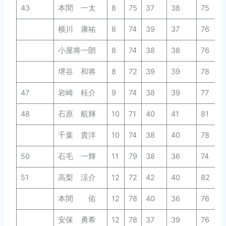
43
本間 一太
8
75
37
38
75
横川 康祐
8
74
39
37
76
小屋将一朗
8
74
38
38
76
堺谷 和将
8
72
39
39
78
47
岩崎 桂介
9
74
38
39
77
48
石原 航輝
10
71
40
41
81
千葉 貴洋
10
74
38
40
78
50
石毛 一輝
11
79
38
36
74
51
高梨 涼介
12
72
42
40
82
本間 佑
12
78
40
36
76
安保 勇希
12
78
37
39
76