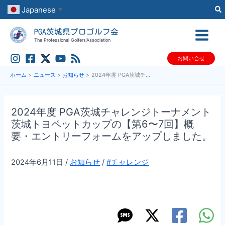
内
Japanese
▼
容
PGA茨城県プロゴルフ会
を
The Professional Golfers’Association
ス
お問い合せ
キ
ッ
ホーム
ニュース
お知らせ
2024年度 PGA茨城チャレンジトーナメント 茨城トヨペットカップの【第6〜7回】概要・エントリーフォームをアップしました。
プ
2024年度 PGA茨城チャレンジトーナメント
茨城トヨペットカップの【第6〜7回】概
要・エントリーフォームをアップしました。
2024年6月11日
/
お知らせ
/
#チャレンジ