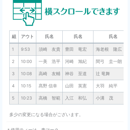
組
アウト
氏名
氏名
氏名
1
9:53
須崎 友貴
豊田 竜宏
海老根 隆広
2
10:00
一美 浩平
河崎 旭紀
間弓 圭一
3
10:08
高崎 友輔
神谷 至道
辻 竜舞
4
10:15
髙野 信幸
山田 英憲
大羽 純平
5
10:23
高橋 智範
入江 和弘
小溝 茂
多少の変更になる場合がございます。
＊使用ティーは、青マーク