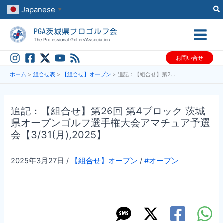
内
Japanese
▼
容
PGA茨城県プロゴルフ会
を
The Professional Golfers’Association
ス
お問い合せ
キ
ッ
ホーム
組合せ表
【組合せ】オープン
追記：【組合せ】第26回 第4ブロック 茨城県オープンゴルフ選手権大会アマチュア予選会【3/31(月),2025】
プ
追記：【組合せ】第26回 第4ブロック 茨城
県オープンゴルフ選手権大会アマチュア予選
会【3/31(月),2025】
2025年3月27日
/
【組合せ】オープン
/
#オープン