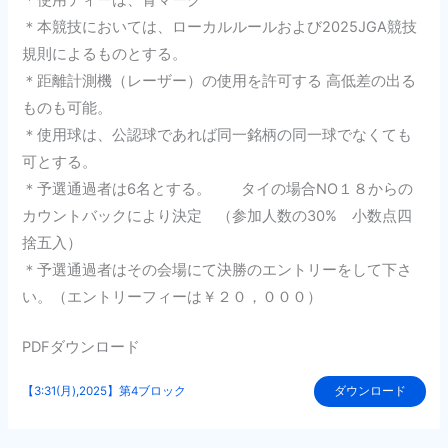
＊本競技においては、ローカルルールおよび2025JGA競技
規則によるものとする。
＊距離計測機（レーザー）の使用を許可する 高低差の出る
ものも可能。
＊使用球は、公認球であれば同一銘柄の同一球でなくても
可とする。
＊予選通過者は6名とする。 タイの場合NO１８からの
カウントバックにより決定 （参加人数の30% 小数点四
捨五入）
＊予選通過者はその会場にて決勝のエントリーをして下さ
い。（エントリーフィーは￥２０，０００）
PDFダウンロード
【3:31(月),2025】第4ブロック
ダウンロード