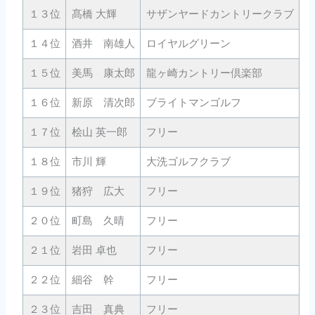
１３位
髙橋 大輝
サザンヤードカントリークラブ
2
１４位
酒井 南雄人
ロイヤルグリーン
3
１５位
美馬 康太郎
龍ヶ崎カントリー倶楽部
2
１６位
新原 清次郎
ブライトマンゴルフ
5
１７位
桧山 英一郎
フリー
5
１８位
市川 輝
大洗ゴルフクラブ
2
１９位
猪狩 広大
フリー
2
２０位
町島 久晴
フリー
5
２１位
岩田 卓也
フリー
2
２２位
細谷 幹
フリー
1
２３位
吉田 真典
フリー
3