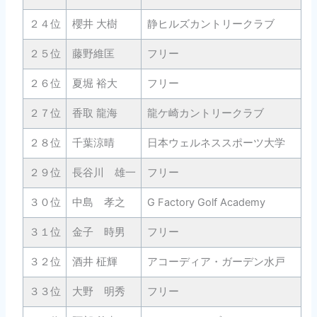
２４位
櫻井 大樹
静ヒルズカントリークラブ
3
２５位
藤野維匡
フリー
5
２６位
夏堀 裕大
フリー
2
２７位
香取 龍海
龍ケ崎カントリークラブ
2
２８位
千葉涼晴
日本ウェルネススポーツ大学
2
２９位
長谷川 雄一
フリー
5
３０位
中島 孝之
G Factory Golf Academy
5
３１位
金子 時男
フリー
7
３２位
酒井 柾輝
アコーディア・ガーデン水戸
2
３３位
大野 明秀
フリー
6