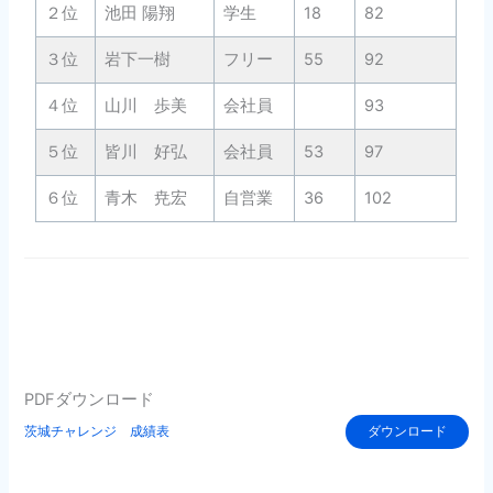
２位
池田 陽翔
学生
18
82
３位
岩下一樹
フリー
55
92
４位
山川 歩美
会社員
93
５位
皆川 好弘
会社員
53
97
６位
青木 尭宏
自営業
36
102
PDFダウンロード
茨城チャレンジ 成績表
ダウンロード