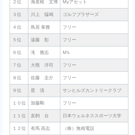
２位
海老根 文博
Myアセット
4
３位
川上 猛鳴
ゴルフブラザーズ
2
４位
鳥居 泰雅
フリー
2
５位
遠藤 彰
フリー
4
６位
滝 雅志
M’s
3
７位
大熊 洋司
フリー
4
８位
佐藤 圭介
フリー
3
９位
星 清
サンヒルズカントリークラブ
6
１０位
加藤剛
フリー
2
１１位
亥飼 台
日本ウェルネススポーツ大学
2
１２位
有馬 高志
（株）無相電設
4