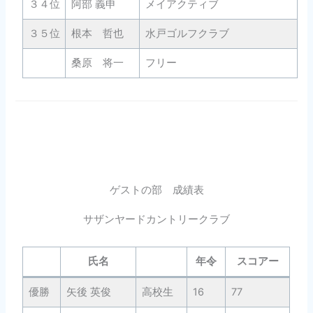
３４位
阿部 義申
メイアクティブ
2
３５位
根本 哲也
水戸ゴルフクラブ
5
桑原 将一
フリー
5
ゲストの部 成績表
サザンヤードカントリークラブ
氏名
年令
スコアー
優勝
矢後 英俊
高校生
16
77