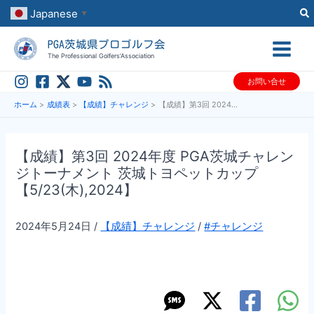
内
Japanese
▼
容
PGA茨城県プロゴルフ会
を
The Professional Golfers’Association
ス
お問い合せ
キ
ッ
ホーム
成績表
【成績】チャレンジ
【成績】第3回 2024年度 PGA茨城チャレンジトーナメント 茨城トヨペットカップ【5/23(木),2024】
プ
【成績】第3回 2024年度 PGA茨城チャレン
ジトーナメント 茨城トヨペットカップ
【5/23(木),2024】
2024年5月24日
/
【成績】チャレンジ
/
#チャレンジ