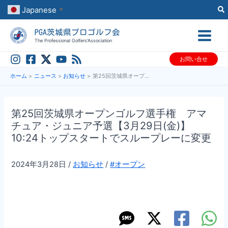
内
Japanese
▼
容
PGA茨城県プロゴルフ会
を
The Professional Golfers’Association
ス
お問い合せ
キ
ッ
ホーム
ニュース
お知らせ
第25回茨城県オープンゴルフ選手権 アマチュア・ジュニア予選【3月29日(金)】10:24トップスタートでスループレーに変更
プ
第25回茨城県オープンゴルフ選手権 アマ
チュア・ジュニア予選【3月29日(金)】
10:24トップスタートでスループレーに変更
2024年3月28日
/
お知らせ
/
#オープン