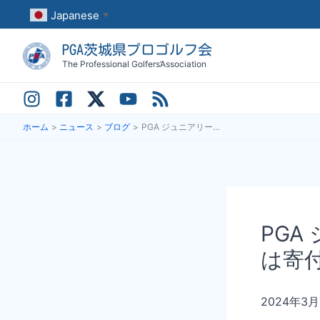
内
Japanese
▼
容
PGA茨城県プロゴルフ会
を
The Professional Golfers’Association
ス
キ
ッ
ホーム
ニュース
ブログ
PGA ジュニアリーグに茨城県プロゴルフ会は寄付致しました。
プ
PG
は寄
2024年3