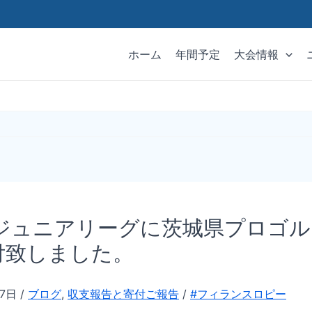
ホーム
年間予定
大会情報
A ジュニアリーグに茨城県プロゴ
付致しました。
月7日
/
ブログ
,
収支報告と寄付ご報告
/
#フィランスロピー