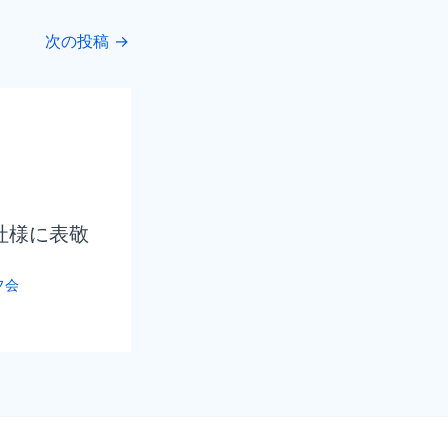
次の投稿
→
社様に表敬
フ会