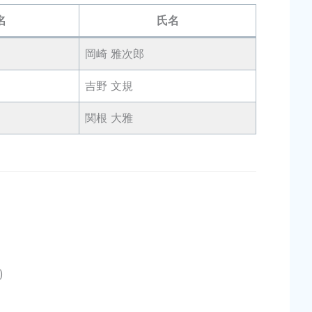
名
氏名
岡崎 雅次郎
吉野 文規
関根 大雅
)