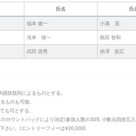
氏名
氏
福本 健一
小溝 茂
滝本 雄一
島田 智和
武田 啓秀
赤澤 規広
GA競技規則によるものとする。
出るものも可能。
ても可とする。
のカウントバックにより決定(参加人数の30% 小数点四捨五入
い。(エントリーフィーは¥20,000)