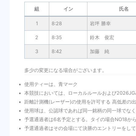
組
イン
氏名
1
8:28
岩坪 勝幸
2
8:35
鈴木 俊宏
3
8:42
加藤 純
多少の変更になる場合がございます。
使用ティーは、青マーク
本競技においては、ローカルルールおよび2026J
距離計測機(レーザー)の使用を許可する 高低差の
使用球は、公認球であれば同一銘柄の同一球でなく
予選通過者は6名予定とする。タイの場合NO18から
予選通過者はその会場にて決勝のエントリーをして下さ