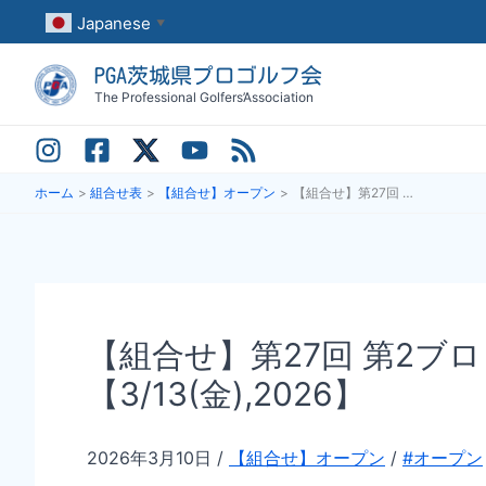
内
Japanese
▼
容
PGA茨城県プロゴルフ会
を
The Professional Golfers’Association
ス
キ
ッ
ホーム
組合せ表
【組合せ】オープン
【組合せ】第27回 第2ブロック 茨城県オープンゴルフ選手権大会アマチュア予選会【3/13(金),2026】
プ
【組合せ】第27回 第2
【3/13(金),2026】
2026年3月10日
/
【組合せ】オープン
/
#オープン