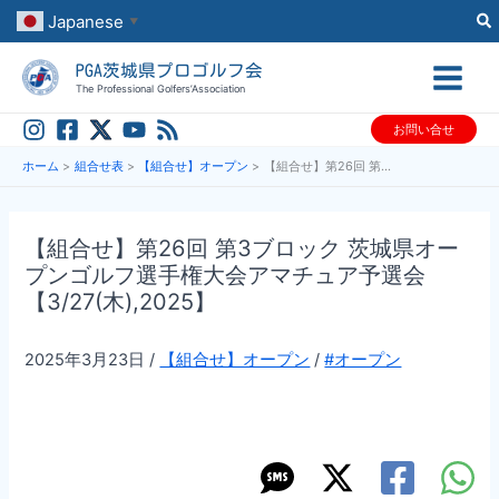
内
Japanese
▼
容
PGA茨城県プロゴルフ会
を
The Professional Golfers’Association
ス
お問い合せ
キ
ッ
ホーム
組合せ表
【組合せ】オープン
【組合せ】第26回 第3ブロック 茨城県オープンゴルフ選手権大会アマチュア予選会【3/27(木),2025】
プ
【組合せ】第26回 第3ブロック 茨城県オー
プンゴルフ選手権大会アマチュア予選会
【3/27(木),2025】
2025年3月23日
/
【組合せ】オープン
/
#オープン