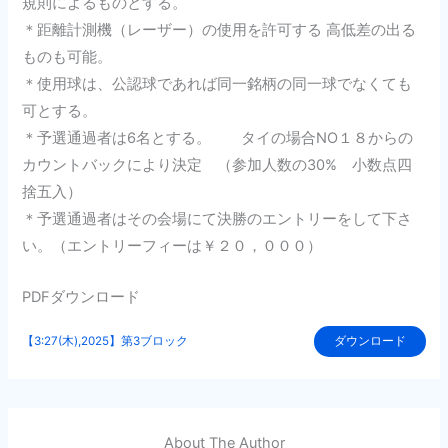
規則によるものとする。
＊距離計測機（レーザー）の使用を許可する 高低差の出る
ものも可能。
＊使用球は、公認球であれば同一銘柄の同一球でなくても
可とする。
＊予選通過者は6名とする。 タイの場合NO１８からの
カウントバックにより決定 （参加人数の30% 小数点四
捨五入）
＊予選通過者はその会場にて決勝のエントリーをして下さ
い。（エントリーフィーは￥２０，０００）
PDFダウンロード
【3:27(木),2025】第3ブロック
ダウンロード
About The Author