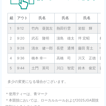
組
アウト
氏名
氏名
氏名
1
9:12
竹内 葵賀左
熱田行雲
岩舘 輝
2
9:20
武石 隆明
濵島 雄太
坪 宏昭
村
3
9:28
清水 健一郎
長壁 通博
藤田 育土
中
4
9:36
橋本 幸一
高橋 司
川又 正徳
日
5
9:44
土門 英司
川口 智宏
鈴木 俊宏
岩
多少の変更になる場合がございます。
＊使用ティーは、青マーク
＊本競技においては、ローカルルールおよび2025JGA競技