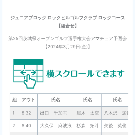
ジュニアブロック ロックヒルゴルフクラブ ロックコース
【組合せ】
第25回茨城県オープンゴルフ選手権大会アマチュア予選会
【2024年3月29日(金)】
組
アウト
氏名
氏名
氏名
1
8:32
出口 千加志
屋木 太空
八木沢 迦音
2
8:40
大久保 麻波浪
杉森 拓斗
矢後 英俊