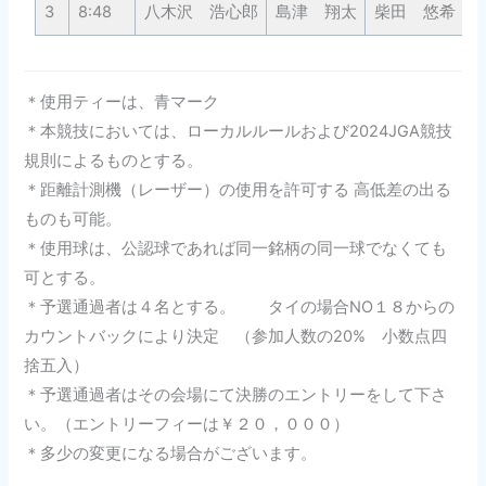
3
8:48
八木沢 浩心郎
島津 翔太
柴田 悠希
＊使用ティーは、青マーク
＊本競技においては、ローカルルールおよび2024JGA競技
規則によるものとする。
＊距離計測機（レーザー）の使用を許可する 高低差の出る
ものも可能。
＊使用球は、公認球であれば同一銘柄の同一球でなくても
可とする。
＊予選通過者は４名とする。 タイの場合NO１８からの
カウントバックにより決定 （参加人数の20% 小数点四
捨五入）
＊予選通過者はその会場にて決勝のエントリーをして下さ
い。（エントリーフィーは￥２０，０００）
＊多少の変更になる場合がございます。