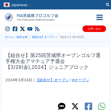
内
Japanese
▼
容
PGA茨城県プロゴルフ会
を
The Professional Golfers’Association
ス
お問い合せ
キ
ッ
ホーム
組合せ表
【組合せ】オープン
【組合せ】第25回茨城県オープンゴルフ選手権大会アマチュア予選会【3/29(金),2024】ジュニアブロック
プ
【組合せ】第25回茨城県オープンゴルフ選
手権大会アマチュア予選会
【3/29(金),2024】ジュニアブロック
2024年3月24日
/
【組合せ】オープン
/
#オープン