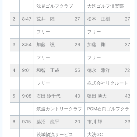
浅見ゴルフクラブ
大洗ゴルフ倶楽部
2
8:47
荒井 陸
27
松本 正樹
27
フリー
フリー
3
8:54
加藤 颯
26
加藤 剛
27
フリー
フリー
4
9:01
和智 正哉
55
徳永 雅洋
72
フリー
株式会社リクルート
5
9:08
石田 鈴千代
40
猿田 勝大
43
筑波カントリークラブ
PGM石岡ゴルフクラブ
6
9:15
藤沼 龍平
20
市川 輝
23
茨城物流サービス
大洗GC