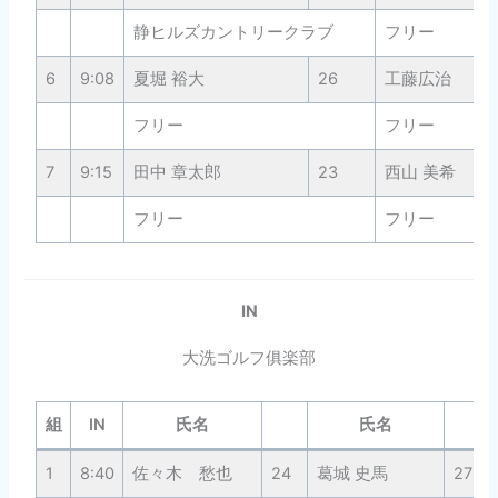
静ヒルズカントリークラブ
フリー
6
9:08
夏堀 裕大
26
工藤広治
フリー
フリー
7
9:15
田中 章太郎
23
西山 美希
フリー
フリー
IN
大洗ゴルフ俱楽部
組
IN
氏名
氏名
1
8:40
佐々木 愁也
24
葛城 史馬
27