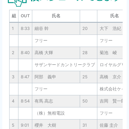
組
OUT
氏名
氏名
1
8:33
細谷 幹
20
大下 浩紀
フリー
フリー
2
8:40
高橋 大輝
28
菊池 崚
サザンヤードカントリークラブ
ロイヤルグリ
3
8:47
阿部 義申
25
高橋 京介
フリー
株式会社ケイ•
4
8:54
有馬 高志
50
吉岡 賢一郎
（株）無相電設
フリー
5
9:01
櫻井 大樹
31
佐藤 圭介