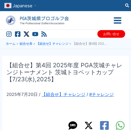
内
Japanese
▼
容
PGA茨城県プロゴルフ会
を
The Professional Golfers’Association
ス
お問い合せ
キ
ッ
ホーム
組合せ表
【組合せ】チャレンジ
【組合せ】第4回 2025年度 PGA茨城チャレンジトーナメント 茨城トヨペットカップ【7/23(水),2025】
プ
【組合せ】第4回 2025年度 PGA茨城チャレ
ンジトーナメント 茨城トヨペットカップ
【7/23(水),2025】
2025年7月20日
/
【組合せ】チャレンジ
/
#チャレンジ