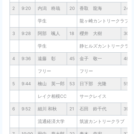
2
9:20
内潟 柊哉
20
香取 龍海
24
学生
龍ヶ崎カントリークラブ
3
9:28
阿部 颯人
18
櫻井 大樹
30
学生
静ヒルズカントリークラブ
4
9:36
遠藤 彰
45
金子 敬一
48
フリー
フリー
5
9:44
檜山 英一郎
53
日下部 光隆
55
レイク相模CC
サークレイス
6
9:52
細川 和秋
21
石田 鈴千代
39
流通経済大学
筑波カントリークラブ