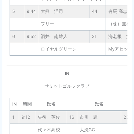
5
9:44
大熊 洋司
44
有馬 高志
フリー
（株）無相
6
9:52
酒井 南雄人
31
海老根 文
ロイヤルグリーン
Myアセット
IN
サミットゴルフクラブ
IN
時間
氏名
氏名
1
9:12
矢後 英俊
16
市川 輝
23
代々木高校
大洗GC