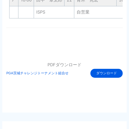
7
10:00
田中 章太郎
22
青木 尭宏
37
ISPS
自営業
PDFダウンロード
PGA茨城チャレンジトーナメント組合せ
ダウンロード