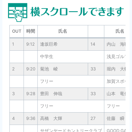
OUT
時間
氏名
氏名
1
9:12
逢坂巨希
14
内山 海聡
中学生
浅見ゴルフ
2
9:20
菊池 崚
33
堀内 大輔
フリー
加賀スポー
3
9:28
豊田 伸哉
33
山本 竜佑
フリー
フリー
4
9:36
高橋 大輝
27
佐藤 瞬
サザンヤードカントリークラブ
GOOD GAM