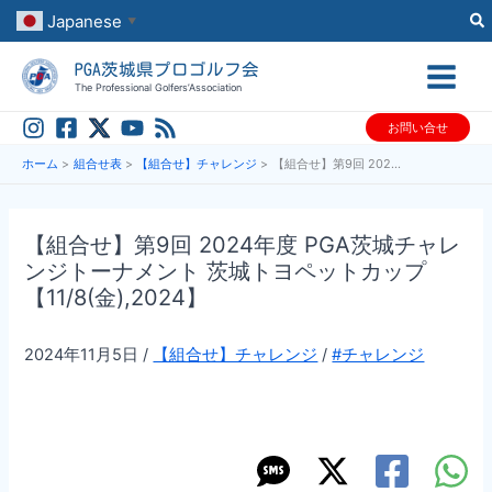
内
Japanese
▼
容
PGA茨城県プロゴルフ会
を
The Professional Golfers’Association
ス
お問い合せ
キ
ッ
ホーム
組合せ表
【組合せ】チャレンジ
【組合せ】第9回 2024年度 PGA茨城チャレンジトーナメント 茨城トヨペットカップ【11/8(金),2024】
プ
【組合せ】第9回 2024年度 PGA茨城チャレ
ンジトーナメント 茨城トヨペットカップ
【11/8(金),2024】
2024年11月5日
/
【組合せ】チャレンジ
/
#チャレンジ