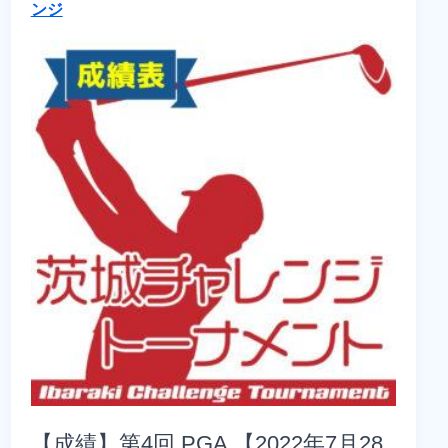
ンジ
【成績】第4回 PGA 【2022年7月28