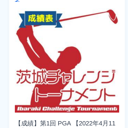
月
16
日】
茨
城
チ
ャ
レ
ン
ジ
ト
ー
ナ
メ
ン
ト
【成績】第1回 PGA 【2022年4月11