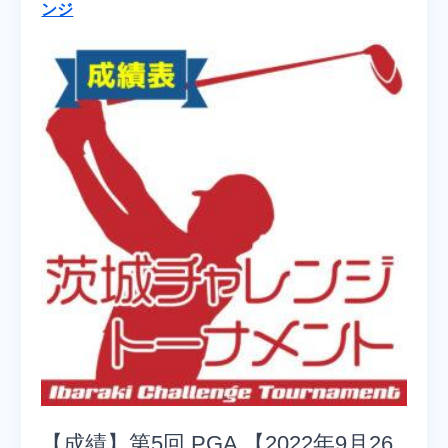
ンジ
【成績】第5回 PGA 【2022年9月26