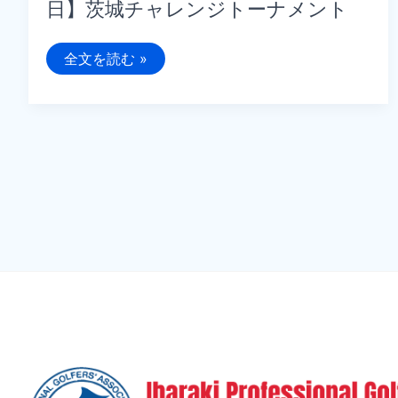
日】茨城チャレンジトーナメント
【成
全文を読む »
績】
第
1
回
PGA
【2022
年
4
月
11
日】
茨
城
チ
ャ
レ
ン
ジ
ト
ー
ナ
メ
ン