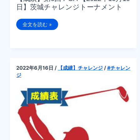
日】茨城チャレンジトーナメント
【成
全文を読む »
績】
第
6
回
PGA
【2022
年
10
2022年6月16日
/
【成績】チャレンジ
/
#チャレン
月
19
ジ
日】
茨
城
チ
ャ
レ
ン
ジ
ト
ー
ナ
メ
ン