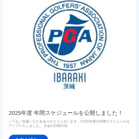
城
県
オ
ー
プ
ン
ゴ
ル
フ
選
手
権
大
会】
2025年度 年間スケジュールを公開しました！
いつもご支援いただきありがとうございます。2025年度の年間スケジュールを
アップいたしました。 大会の日程や会