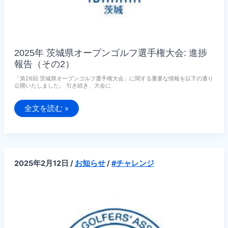
2025年 茨城県オープンゴルフ選手権大会: 進捗
報告（その2）
「第26回 茨城県オープンゴルフ選手権大会」に関する重要な情報を以下の通り
公開いたしました。 引き続き、大会に
2025
全文を読む »
年
茨
城
県
オ
ー
プ
2025年2月12日
/
お知らせ
/
#チャレンジ
ン
ゴ
ル
フ
選
手
権
大
会: