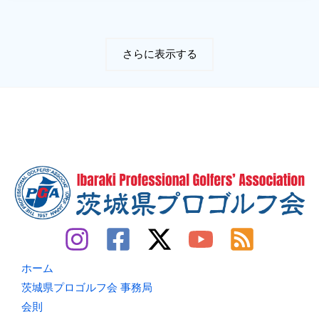
ィ
ラ
ン
ス
ロ
さらに表示する
ピ
ー
の
詳
細
を
ア
ッ
プ
し
ま
し
た。
ホーム
茨城県プロゴルフ会 事務局
会則