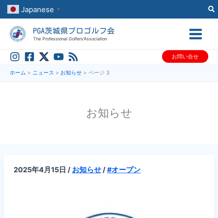
内
Japanese
▼
容
PGA茨城県プロゴルフ会
を
The Professional Golfers’Association
ス
お問い合せ
キ
ッ
ホーム
ニュース
お知らせ
ページ 3
プ
お知らせ
2025年4月15日
/
お知らせ
/
#オープン