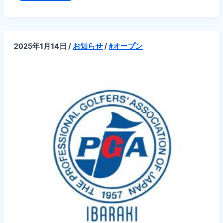
度
PGA
茨
城
チ
ャ
2025年1月14日
/
お知らせ
/
#オープン
レ
ン
ジ
ト
ー
ナ
メ
ン
ト
茨
城
ト
ヨ
ペ
ッ
ト
カ
ッ
プ
の
ご
案
内