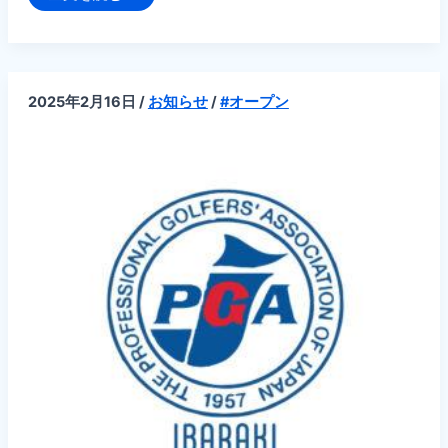
第
2
ブ
ロ
ッ
ク・
オ
2025年2月16日
/
お知らせ
/
#オープン
ー
プ
ン
ゴ
ル
フ
選
手
権
（筑
波
カ
ン
ト
リ
ー
ク
ラ
ブ）
に
つ
い
て