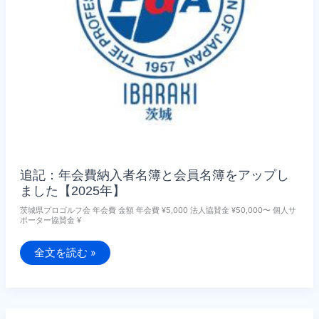
お
知
ら
せ
追記：年会費納入者名簿と会員名簿をアップし
ました【2025年】
茨城県プロゴルフ会 年会費 金額 年会費 ¥5,000 法人協賛金 ¥50,000〜 個人サ
ポーター協賛金 ¥
追
全文を読む »
記：
年
会
費
納
入