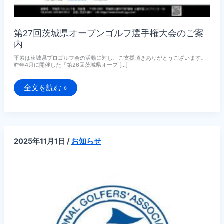
第27回茨城県オープンゴルフ選手権大会のご案
内
平素は茨城県プロゴルフ会の活動に対し、ご支援頂きありがとうございます。
昨年4月に開催した「第26回茨城県オープ […]
第
全文を読む »
27
回
茨
城
県
オ
ー
2025年11月1日
/
お知らせ
プ
ン
ゴ
ル
フ
選
手
権
大
会
の
ご