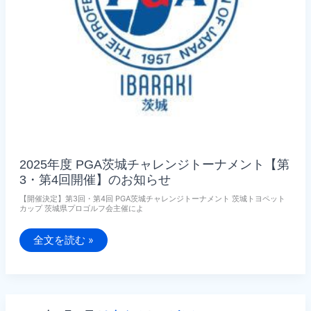
2025年度 PGA茨城チャレンジトーナメント【第
3・第4回開催】のお知らせ
【開催決定】第3回・第4回 PGA茨城チャレンジトーナメント 茨城トヨペット
カップ 茨城県プロゴルフ会主催によ
2025
全文を読む »
年
度
PGA
茨
城
チ
ャ