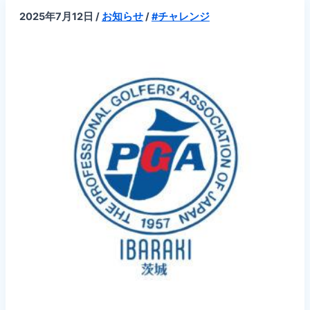
2025
2025年7月12日
/
お知らせ
/
#チャレンジ
年
度
PGA
茨
城
チ
ャ
レ
ン
ジ
ト
ー
ナ
メ
ン
ト
【第
7
～
9
回
開
催】
の
お
知
ら
せ