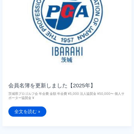
案
内
会員名簿を更新しました【2025年】
茨城県プロゴルフ会 年会費 金額 年会費 ¥5,000 法人協賛金 ¥50,000〜 個人サ
ポーター協賛金 ¥
会
全文を読む »
員
名
簿
を
更