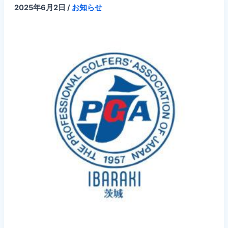
者
2025年6月2日
/
お知らせ
名
簿
と
会
員
名
簿
を
ア
ッ
プ
し
ま
し
た
【2025
年】