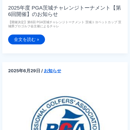
2025年度 PGA茨城チャレンジトーナメント【第
6回開催】のお知らせ
【開催決定】第6回 PGA茨城チャレンジトーナメント 茨城トヨペットカップ 茨
城県プロゴルフ会主催によるチャレ
2025
全文を読む »
年
度
PGA
茨
城
チ
ャ
2025年6月29日
/
お知らせ
レ
ン
ジ
ト
ー
ナ
メ
ン
ト
【第
6
回
開
催】
の