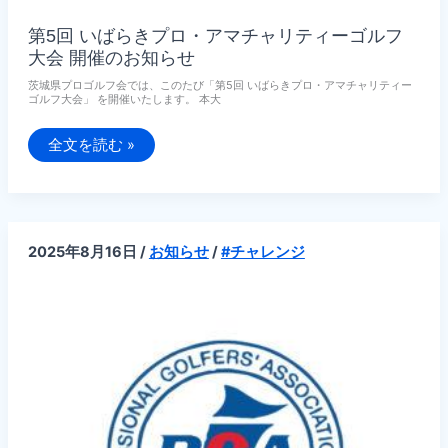
第5回 いばらきプロ・アマチャリティーゴルフ
大会 開催のお知らせ
茨城県プロゴルフ会では、このたび「第5回 いばらきプロ・アマチャリティー
ゴルフ大会」 を開催いたします。 本大
第
全文を読む »
5
回
い
ば
ら
き
プ
2025年8月16日
/
お知らせ
/
#チャレンジ
ロ・
ア
マ
チ
ャ
リ
テ
ィ
ー
ゴ
ル
フ
大
会