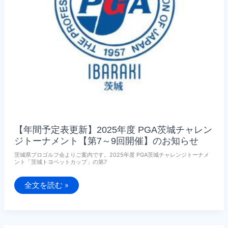
開
催
の
お
知
ら
せ
【年間予定表更新】2025年度 PGA茨城チャレン
ジトーナメント【第7～9回開催】のお知らせ
茨城県プロゴルフ会よりご案内です。2025年度 PGA茨城チャレンジトーナメ
ント「茨城トヨペットカップ」の第7
【年
全文を読む »
間
予
定
表
更
新】