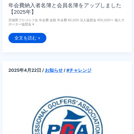
年会費納入者名簿と会員名簿をアップしました
【2025年】
茨城県プロゴルフ会 年会費 金額 年会費 ¥5,000 法人協賛金 ¥50,000〜 個人サ
ポーター協賛金 ¥
年
全文を読む »
会
費
納
入
者
名
簿
2025年4月22日
/
お知らせ
/
#チャレンジ
と
会
員
名
簿
を
ア
ッ
プ
し
ま
し
た
【2025
年】