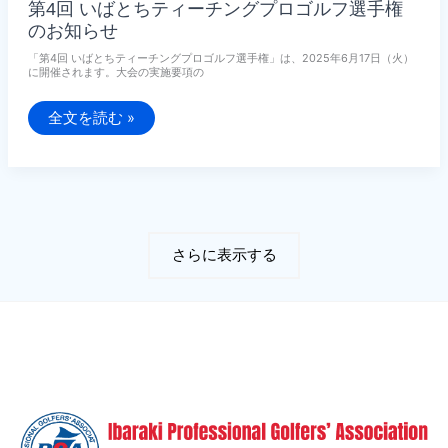
第4回 いばとちティーチングプロゴルフ選手権
のお知らせ
「第4回 いばとちティーチングプロゴルフ選手権」は、2025年6月17日（火）
に開催されます。大会の実施要項の
第
全文を読む »
4
回
い
ば
と
ち
テ
ィ
ー
さらに表示する
チ
ン
グ
プ
ロ
ゴ
ル
フ
選
手
権
の
お
知