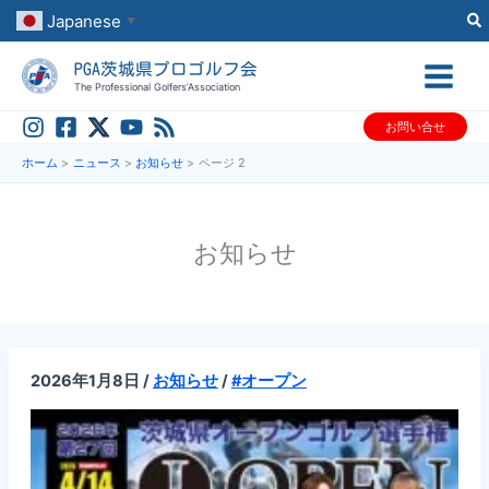
内
Japanese
▼
容
PGA茨城県プロゴルフ会
を
The Professional Golfers’Association
ス
お問い合せ
キ
ッ
ホーム
ニュース
お知らせ
ページ 2
プ
お知らせ
2026年1月8日
/
お知らせ
/
#オープン