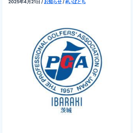
2025年4月21日
/
お知らせ
/
#いばとち
レ
ン
ジ
ト
ー
ナ
メ
ン
ト
【第
3・
第
4
回
開
催】
の
お
知
ら
せ