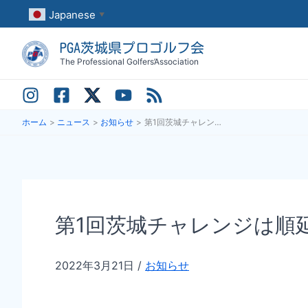
内
Japanese
▼
容
PGA茨城県プロゴルフ会
を
The Professional Golfers’Association
ス
キ
ッ
ホーム
ニュース
お知らせ
第1回茨城チャレンジは順延と致します
プ
第1回茨城チャレンジは順
2022年3月21日
/
お知らせ