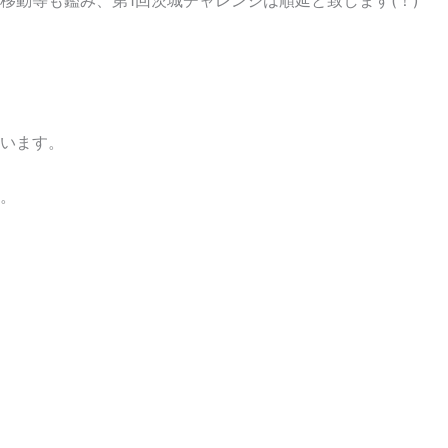
移動等も鑑み、第1回茨城チャレンジは順延と致します(！)
います。
。