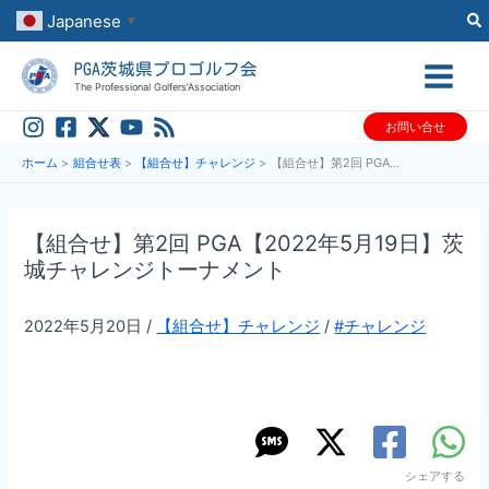
内
Japanese
▼
容
PGA茨城県プロゴルフ会
を
The Professional Golfers’Association
ス
お問い合せ
キ
ッ
ホーム
組合せ表
【組合せ】チャレンジ
【組合せ】第2回 PGA【2022年5月19日】茨城チャレンジトーナメント
プ
【組合せ】第2回 PGA【2022年5月19日】茨
城チャレンジトーナメント
2022年5月20日
/
【組合せ】チャレンジ
/
#チャレンジ
シェアする